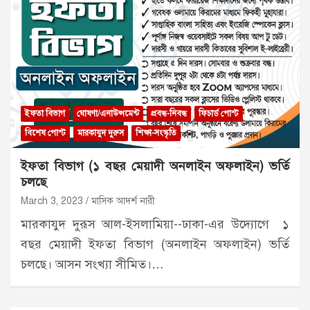
ইফতা বিভাগ
ঘোষণা/এনাউন্সমেন্ট
প্রবন্ধ-নিবন্ধ
ফিচার্ড পোস্ট
বিশেষ পোস্ট
মারকাযুদ দুরুস
শিক্ষা-সংস্কৃতি
ইফতা বিভাগ (১ বছর মেয়াদী অনলাইন অফলাইন) ভর্তি
চলছে
March 3, 2023
মাসিক আদর্শ নারী
মারকাযুদ দুরূস আল-ইসলামিয়া--ঢাকা-এর উদ্যোগে ১
বছর মেয়াদী ইফতা বিভাগ (অনলাইন অফলাইন) ভর্তি
চলছে। আসন সংখ্যা সীমিত।…