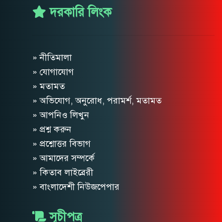
দরকারি লিংক
» নীতিমালা
» যোগাযোগ
» মতামত
» অভিযোগ, অনুরোধ, পরামর্শ, মতামত
» আপনিও লিখুন
» প্রশ্ন করুন
» প্রশ্নোত্তর বিভাগ
» আমাদের সম্পর্কে
» কিতাব লাইব্রেরী
» বাংলাদেশী নিউজপেপার
সূচীপত্র