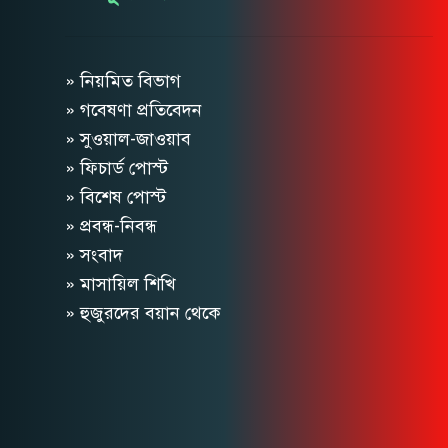
» নিয়মিত বিভাগ
» গবেষণা প্রতিবেদন
» সুওয়াল-জাওয়াব
» ফিচার্ড পোস্ট
» বিশেষ পোস্ট
» প্রবন্ধ-নিবন্ধ
» সংবাদ
» মাসায়িল শিখি
» হুজুরদের বয়ান থেকে