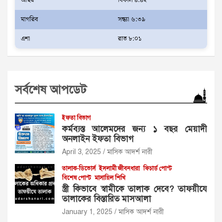
আছর
বিকাল ৪:৪২
মাগরিব
সন্ধ্যা ৬:৩৯
এশা
রাত ৮:০১
সর্বশেষ আপডেট
ইফতা বিভাগ
কর্মব্যস্ত আলেমদের জন্য ১ বছর মেয়াদী
অনলাইন ইফতা বিভাগ
April 3, 2025
মাসিক আদর্শ নারী
তালাক-ডিভোর্স
ইসলামী জীবনধারা
ফিচার্ড পোস্ট
বিশেষ পোস্ট
মাসায়িল শিখি
স্ত্রী কিভাবে স্বামীকে তালাক দেবে? তাফয়ীযে
তালাকের বিস্তারিত মাসআলা
January 1, 2025
মাসিক আদর্শ নারী