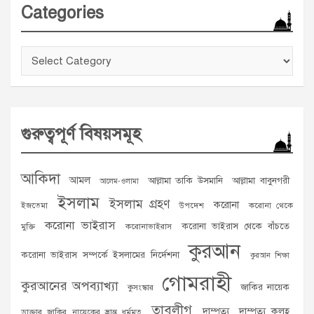
Categories
Categories
গুরুত্বপূর্ণ বিষয়সমূহ
আকিদা
আমল
আল্লামা তাকি উসমানি
আল্লামা বাবুনগরী
আলেম-ওলামা
ইসলাম
ইসলাম গ্রহণ
করোনা
ইজতেমা
উপদেশ
করোনা থেকে
করোনা ভাইরাস
করোনা ভাইরাস থেকে বাঁচতে
মুক্তি
করোনাভাইরাস
কুরআন
করোনা ভাইরাস সম্পর্কে ইসলামের নির্দেশনা
কুরআন শিক্ষা
গোমরাহী
কুরআনের অপব্যাখ্যা
জাকির নায়েক
কুসংস্কার
তাবলীগ
দাম্পত্য
দাম্পত্য কলহ
ডাক্তার জাকির নায়েকের ভ্রান্ত ধর্মমত