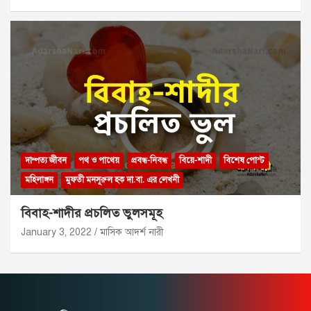
দাম্পত্য জীবন
পথ ও পাথেয়
প্রবন্ধ-নিবন্ধ
বিয়ে-শাদী
বিশেষ পোস্ট
মহিলাঙ্গন
মুফতী মনসূরুল হক দা.বা. এর লেখনী
বিবাহ-শাদীর প্রচলিত ভুলসমূহ
January 3, 2022
মাসিক আদর্শ নারী