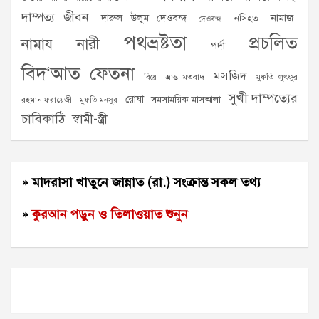
দাম্পত্য জীবন
দারুল উলুম দেওবন্দ
নামাজ
নসিহত
দেওবন্দ
পথভ্রষ্টতা
প্রচলিত
নামায
নারী
পর্দা
বিদ‘আত
ফেতনা
মসজিদ
ভ্রান্ত মতবাদ
মুফতি লুৎফুর
বিয়ে
সুখী দাম্পত্যের
রোযা
সমসাময়িক মাসআলা
রহমান ফরায়েজী
মুফতি মনসুর
চাবিকাঠি
স্বামী-স্ত্রী
» মাদরাসা খাতুনে জান্নাত (রা.) সংক্রান্ত সকল তথ্য
»
কুরআন পড়ুন ও তিলাওয়াত শুনুন