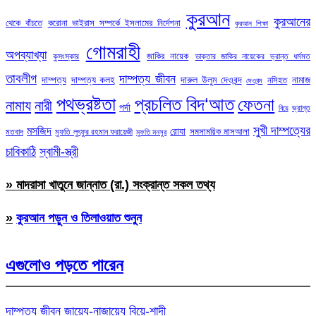
কুরআন
কুরআনের
থেকে বাঁচতে
করোনা ভাইরাস সম্পর্কে ইসলামের নির্দেশনা
কুরআন শিক্ষা
গোমরাহী
অপব্যাখ্যা
জাকির নায়েক
কুসংস্কার
ডাক্তার জাকির নায়েকের ভ্রান্ত ধর্মমত
তাবলীগ
দাম্পত্য জীবন
দাম্পত্য
দাম্পত্য কলহ
দারুল উলুম দেওবন্দ
নামাজ
নসিহত
দেওবন্দ
পথভ্রষ্টতা
প্রচলিত বিদ‘আত
ফেতনা
নামায
নারী
পর্দা
ভ্রান্ত
বিয়ে
সুখী দাম্পত্যের
মসজিদ
রোযা
সমসাময়িক মাসআলা
মতবাদ
মুফতি লুৎফুর রহমান ফরায়েজী
মুফতি মনসুর
চাবিকাঠি
স্বামী-স্ত্রী
» মাদরাসা খাতুনে জান্নাত (রা.) সংক্রান্ত সকল তথ্য
»
কুরআন পড়ুন ও তিলাওয়াত শুনুন
এগুলোও পড়তে পারেন
দাম্পত্য জীবন
জায়েয-নাজায়েয
বিয়ে-শাদী