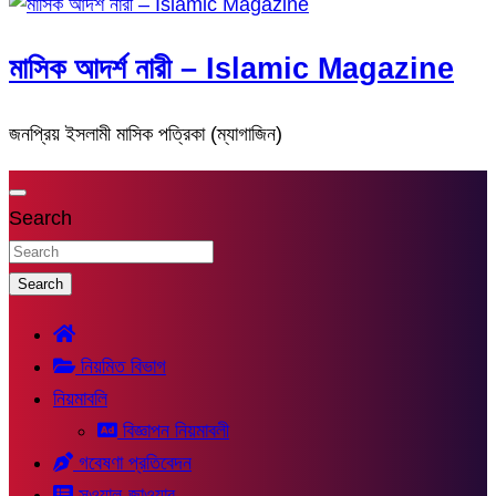
মাসিক আদর্শ নারী – Islamic Magazine
জনপ্রিয় ইসলামী মাসিক পত্রিকা (ম্যাগাজিন)
Search
Search
নিয়মিত বিভাগ
নিয়মাবলি
বিজ্ঞাপন নিয়মাবলী
গবেষণা প্রতিবেদন
সুওয়াল-জাওয়াব