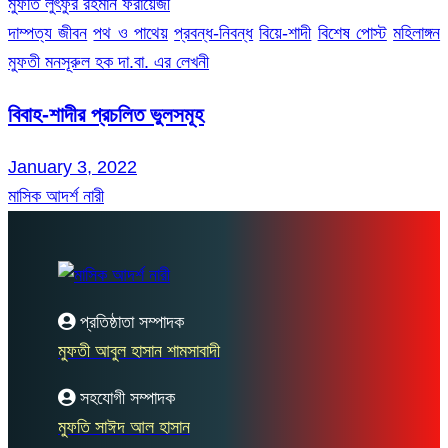
মুফতি লুৎফুর রহমান ফরায়েজী
দাম্পত্য জীবন
পথ ও পাথেয়
প্রবন্ধ-নিবন্ধ
বিয়ে-শাদী
বিশেষ পোস্ট
মহিলাঙ্গন
মুফতী মনসূরুল হক দা.বা. এর লেখনী
বিবাহ-শাদীর প্রচলিত ভুলসমূহ
January 3, 2022
মাসিক আদর্শ নারী
প্রতিষ্ঠাতা সম্পাদক
মুফতী আবুল হাসান শামসাবাদী
সহযোগী সম্পাদক
মুফতি সাঈদ আল হাসান