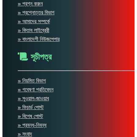
» প্রশ্ন করুন
» প্রশ্নোত্তর বিভাগ
» আমাদের সম্পর্কে
» কিতাব লাইব্রেরী
» বাংলাদেশী নিউজপেপার
সূচীপত্র
» নিয়মিত বিভাগ
» গবেষণা প্রতিবেদন
» সুওয়াল-জাওয়াব
» ফিচার্ড পোস্ট
» বিশেষ পোস্ট
» প্রবন্ধ-নিবন্ধ
» সংবাদ