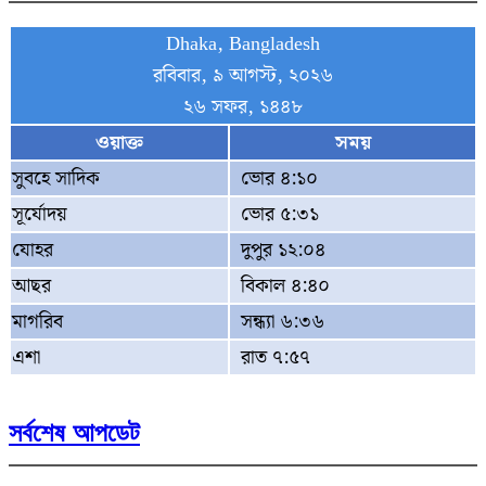
Dhaka, Bangladesh
রবিবার, ৯ আগস্ট, ২০২৬
২৬ সফর, ১৪৪৮
ওয়াক্ত
সময়
সুবহে সাদিক
ভোর ৪:১০
সূর্যোদয়
ভোর ৫:৩১
যোহর
দুপুর ১২:০৪
আছর
বিকাল ৪:৪০
মাগরিব
সন্ধ্যা ৬:৩৬
এশা
রাত ৭:৫৭
সর্বশেষ আপডেট