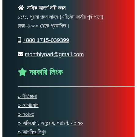
মাসিক আদর্শ নারী ভবন
১১/১, পুরানা পল্টন লাইন (এরিস্টো ফার্মার পূর্ব পাশে)
ঢাকা–১০০০ থেকে প্রকাশিত।
+880 1715-039399
monthlynari@gmail.com
দরকারি লিংক
» নীতিমালা
» যোগাযোগ
» মতামত
» অভিযোগ, অনুরোধ, পরামর্শ, মতামত
» আপনিও লিখুন