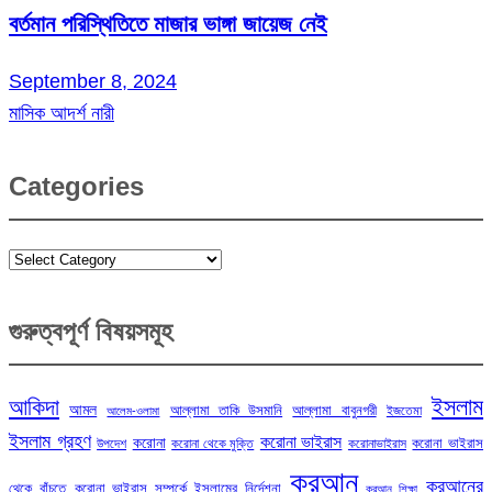
বর্তমান পরিস্থিতিতে মাজার ভাঙ্গা জায়েজ নেই
September 8, 2024
মাসিক আদর্শ নারী
Categories
Categories
গুরুত্বপূর্ণ বিষয়সমূহ
ইসলাম
আকিদা
আমল
আল্লামা তাকি উসমানি
আল্লামা বাবুনগরী
ইজতেমা
আলেম-ওলামা
ইসলাম গ্রহণ
করোনা ভাইরাস
করোনা
করোনা ভাইরাস
উপদেশ
করোনা থেকে মুক্তি
করোনাভাইরাস
কুরআন
কুরআনের
থেকে বাঁচতে
করোনা ভাইরাস সম্পর্কে ইসলামের নির্দেশনা
কুরআন শিক্ষা