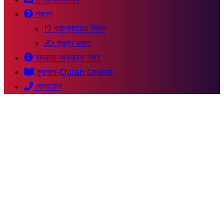
প্রশ্ন
⁉ প্রশ্নোত্তর বিভাগ
✍ প্রশ্ন করুন
মাদরাসা সংক্রান্ত তথ্য
কুরআন-Quran Online
যোগাযোগ