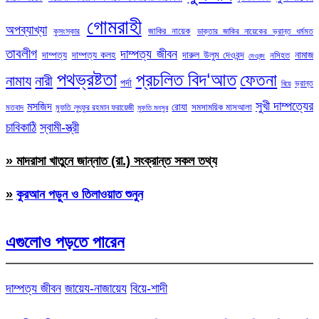
গোমরাহী
অপব্যাখ্যা
জাকির নায়েক
কুসংস্কার
ডাক্তার জাকির নায়েকের ভ্রান্ত ধর্মমত
তাবলীগ
দাম্পত্য জীবন
দাম্পত্য
দাম্পত্য কলহ
দারুল উলুম দেওবন্দ
নামাজ
নসিহত
দেওবন্দ
পথভ্রষ্টতা
প্রচলিত বিদ‘আত
ফেতনা
নামায
নারী
পর্দা
ভ্রান্ত
বিয়ে
সুখী দাম্পত্যের
মসজিদ
রোযা
সমসাময়িক মাসআলা
মতবাদ
মুফতি লুৎফুর রহমান ফরায়েজী
মুফতি মনসুর
চাবিকাঠি
স্বামী-স্ত্রী
» মাদরাসা খাতুনে জান্নাত (রা.) সংক্রান্ত সকল তথ্য
»
কুরআন পড়ুন ও তিলাওয়াত শুনুন
এগুলোও পড়তে পারেন
দাম্পত্য জীবন
জায়েয-নাজায়েয
বিয়ে-শাদী