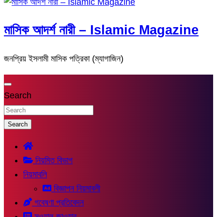
মাসিক আদর্শ নারী – Islamic Magazine
জনপ্রিয় ইসলামী মাসিক পত্রিকা (ম্যাগাজিন)
Search
Search
নিয়মিত বিভাগ
নিয়মাবলি
বিজ্ঞাপন নিয়মাবলী
গবেষণা প্রতিবেদন
সুওয়াল-জাওয়াব