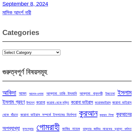
September 8, 2024
মাসিক আদর্শ নারী
Categories
Categories
গুরুত্বপূর্ণ বিষয়সমূহ
ইসলাম
আকিদা
আমল
আল্লামা তাকি উসমানি
আল্লামা বাবুনগরী
ইজতেমা
আলেম-ওলামা
ইসলাম গ্রহণ
করোনা ভাইরাস
করোনা
করোনা ভাইরাস
উপদেশ
করোনা থেকে মুক্তি
করোনাভাইরাস
কুরআন
কুরআনের
থেকে বাঁচতে
করোনা ভাইরাস সম্পর্কে ইসলামের নির্দেশনা
কুরআন শিক্ষা
গোমরাহী
অপব্যাখ্যা
জাকির নায়েক
কুসংস্কার
ডাক্তার জাকির নায়েকের ভ্রান্ত ধর্মমত