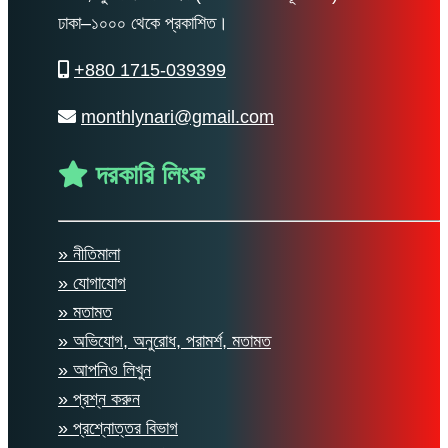
ঢাকা–১০০০ থেকে প্রকাশিত।
+880 1715-039399
monthlynari@gmail.com
দরকারি লিংক
» নীতিমালা
» যোগাযোগ
» মতামত
» অভিযোগ, অনুরোধ, পরামর্শ, মতামত
» আপনিও লিখুন
» প্রশ্ন করুন
» প্রশ্নোত্তর বিভাগ