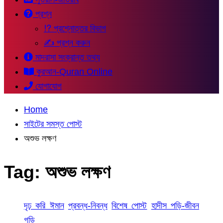
প্রশ্ন
⁉ প্রশ্নোত্তর বিভাগ
✍ প্রশ্ন করুন
মাদরাসা সংক্রান্ত তথ্য
কুরআন-Quran Online
যোগাযোগ
Home
সাইটের সমস্ত পোস্ট
অশুভ লক্ষণ
Tag:
অশুভ লক্ষণ
দৃঢ় করি ঈমান
প্রবন্ধ-নিবন্ধ
বিশেষ পোস্ট
হাদীস পড়ি-জীবন
গড়ি