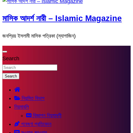
মাসিক আদর্শ নারী – Islamic Magazine
জনপ্রিয় ইসলামী মাসিক পত্রিকা (ম্যাগাজিন)
Search
Search
নিয়মিত বিভাগ
নিয়মাবলি
বিজ্ঞাপন নিয়মাবলী
গবেষণা প্রতিবেদন
সুওয়াল-জাওয়াব