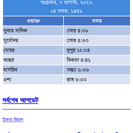
শুক্রবার, ৭ আগস্ট, ২০২৬
২৪ সফর, ১৪৪৮
ওয়াক্ত
সময়
সুবহে সাদিক
ভোর ৪:০৮
সূর্যোদয়
ভোর ৫:৩০
যোহর
দুপুর ১২:০৪
আছর
বিকাল ৪:৪১
মাগরিব
সন্ধ্যা ৬:৩৮
এশা
রাত ৮:০০
সর্বশেষ আপডেট
ইফতা বিভাগ