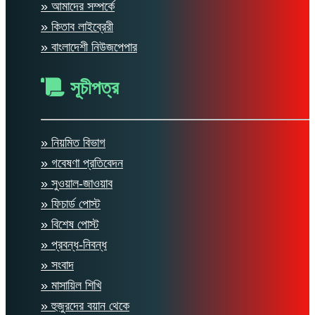
» আমাদের সম্পর্কে
» কিতাব লাইব্রেরী
» বাংলাদেশী নিউজপেপার
সূচীপত্র
» নিয়মিত বিভাগ
» গবেষণা প্রতিবেদন
» সুওয়াল-জাওয়াব
» ফিচার্ড পোস্ট
» বিশেষ পোস্ট
» প্রবন্ধ-নিবন্ধ
» সংবাদ
» মাসায়িল শিখি
» হুজুরদের বয়ান থেকে