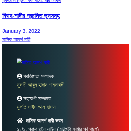
মুফতী মনসূরুল হক দা.বা. এর লেখনী
বিবাহ-শাদীর প্রচলিত ভুলসমূহ
January 3, 2022
মাসিক আদর্শ নারী
প্রতিষ্ঠাতা সম্পাদক
মুফতী আবুল হাসান শামসাবাদী
সহযোগী সম্পাদক
মুফতি সাঈদ আল হাসান
মাসিক আদর্শ নারী ভবন
১১/১, পুরানা পল্টন লাইন (এরিস্টো ফার্মার পূর্ব পাশে)