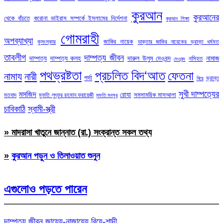
কুরআন
কুরআনের
থেকে বাঁচতে
করোনা ভাইরাস সম্পর্কে ইসলামের নির্দেশনা
কুরআন শিক্ষা
গোমরাহী
অপব্যাখ্যা
জাকির নায়েক
কুসংস্কার
ডাক্তার জাকির নায়েকের ভ্রান্ত ধর্মমত
তাবলীগ
দাম্পত্য জীবন
দাম্পত্য
দাম্পত্য কলহ
দারুল উলুম দেওবন্দ
নামাজ
নসিহত
দেওবন্দ
পথভ্রষ্টতা
প্রচলিত বিদ‘আত
ফেতনা
নামায
নারী
পর্দা
ভ্রান্ত
বিয়ে
সুখী দাম্পত্যের
মসজিদ
রোযা
সমসাময়িক মাসআলা
মতবাদ
মুফতি লুৎফুর রহমান ফরায়েজী
মুফতি মনসুর
চাবিকাঠি
স্বামী-স্ত্রী
» মাদরাসা খাতুনে জান্নাত (রা.) সংক্রান্ত সকল তথ্য
»
কুরআন পড়ুন ও তিলাওয়াত শুনুন
এগুলোও পড়তে পারেন
দাম্পত্য জীবন
জায়েয-নাজায়েয
বিয়ে-শাদী