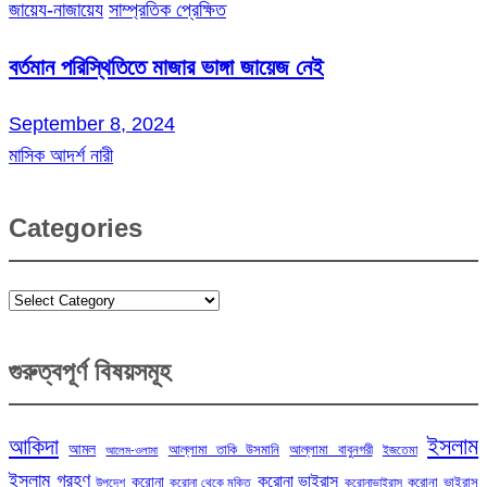
জায়েয-নাজায়েয
সাম্প্রতিক প্রেক্ষিত
বর্তমান পরিস্থিতিতে মাজার ভাঙ্গা জায়েজ নেই
September 8, 2024
মাসিক আদর্শ নারী
Categories
Categories
গুরুত্বপূর্ণ বিষয়সমূহ
ইসলাম
আকিদা
আমল
আল্লামা তাকি উসমানি
আল্লামা বাবুনগরী
ইজতেমা
আলেম-ওলামা
ইসলাম গ্রহণ
করোনা ভাইরাস
করোনা
করোনা ভাইরাস
উপদেশ
করোনা থেকে মুক্তি
করোনাভাইরাস