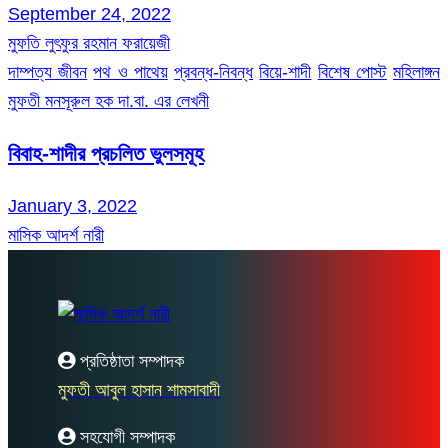
September 24, 2022
মুফতি লুৎফুর রহমান ফরায়েজী
দাম্পত্য জীবন
পথ ও পাথেয়
প্রবন্ধ-নিবন্ধ
বিয়ে-শাদী
বিশেষ পোস্ট
মহিলাঙ্গন
মুফতী মনসূরুল হক দা.বা. এর লেখনী
বিবাহ-শাদীর প্রচলিত ভুলসমূহ
January 3, 2022
মাসিক আদর্শ নারী
প্রতিষ্ঠাতা সম্পাদক
মুফতী আবুল হাসান শামসাবাদী
সহযোগী সম্পাদক