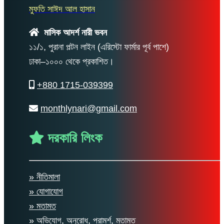
মুফতি সাঈদ আল হাসান
মাসিক আদর্শ নারী ভবন
১১/১, পুরানা পল্টন লাইন (এরিস্টো ফার্মার পূর্ব পাশে)
ঢাকা–১০০০ থেকে প্রকাশিত।
+880 1715-039399
monthlynari@gmail.com
দরকারি লিংক
» নীতিমালা
» যোগাযোগ
» মতামত
» অভিযোগ, অনুরোধ, পরামর্শ, মতামত