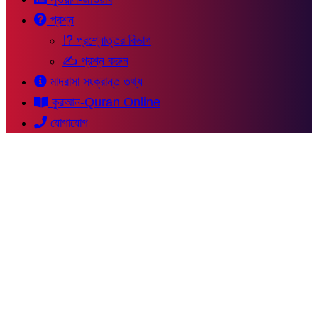
প্রশ্ন
⁉ প্রশ্নোত্তর বিভাগ
✍ প্রশ্ন করুন
মাদরাসা সংক্রান্ত তথ্য
কুরআন-Quran Online
যোগাযোগ