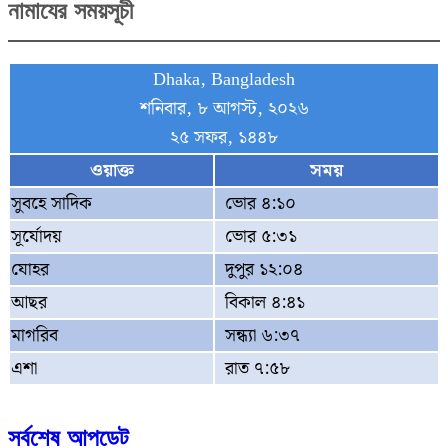
নামাযের সময়সূচী
Dhaka, Bangladesh
শনিবার, ৮ আগস্ট, ২০২৬
২৫ সফর, ১৪৪৮
ওয়াক্ত
সময়
সুবহে সাদিক
ভোর ৪:১০
সূর্যোদয়
ভোর ৫:৩১
যোহর
দুপুর ১২:০৪
আছর
বিকাল ৪:৪১
মাগরিব
সন্ধ্যা ৬:৩৭
এশা
রাত ৭:৫৮
সর্বশেষ আপডেট