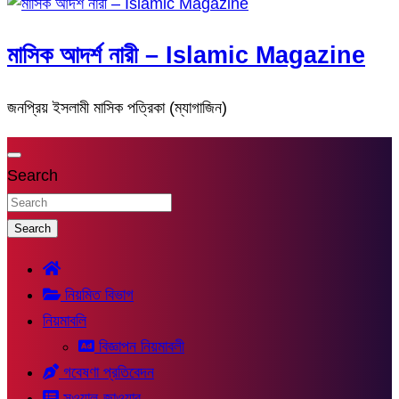
মাসিক আদর্শ নারী – Islamic Magazine
জনপ্রিয় ইসলামী মাসিক পত্রিকা (ম্যাগাজিন)
Search
Search
নিয়মিত বিভাগ
নিয়মাবলি
বিজ্ঞাপন নিয়মাবলী
গবেষণা প্রতিবেদন
সুওয়াল-জাওয়াব