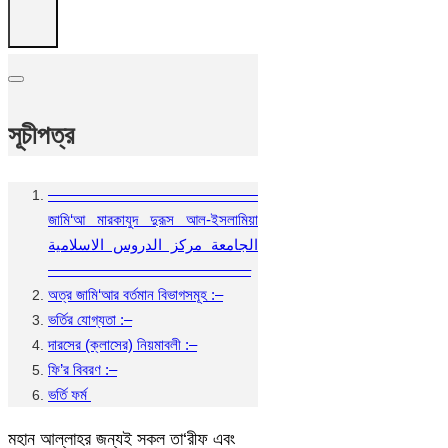
সূচীপত্র
——————————————
জামি‘আ মারকাযুদ দুরূস আল-ইসলামিয়া
الجامعة مركز الدروس الاسلامية
—————————————–
অত্র জামি‘আর বর্তমান বিভাগসমূহ :–
ভর্তির যোগ্যতা :–
দারসের (ক্লাসের) নিয়মাবলী :–
ফি’র বিবরণ :–
ভর্তি ফর্ম
মহান আল্লাহর জন্যই সকল তা‘রীফ এবং