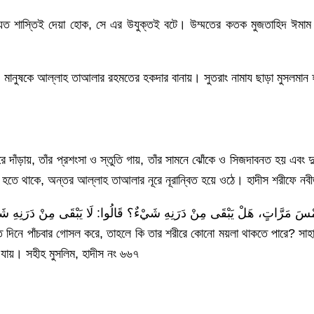
আর যত শাস্তিই দেয়া হোক, সে এর উযুক্তই বটে। উম্মতের কতক মুজতাহিদ ঈমা
 করে, মানুষকে আল্লাহ তাআলার রহমতের হকদার বানায়। সুতরাং নামায ছাড়া মুসলমা
 দাঁড়ায়, তাঁর প্রশংসা ও স্তুতি গায়, তাঁর সামনে ঝোঁকে ও সিজদাবনত হয় এবং দ
 হতে থাকে, অন্তর আল্লাহ তাআলার নূরে নূরান্বিত হয়ে ওঠে। হাদীস শরীফে নবীজী
َوْمٍ خَمْسَ مَرَّاتٍ، هَلْ يَبْقَى مِنْ دَرَنِهِ شَيْءٌ؟ قَالُوا: لَا يَبْقَى مِنْ دَرَنِه
 দিনে পাঁচবার গোসল করে, তাহলে কি তার শরীরে কোনো ময়লা থাকতে পারে? সাহা
 যায়। সহীহ মুসলিম, হাদীস নং ৬৬৭