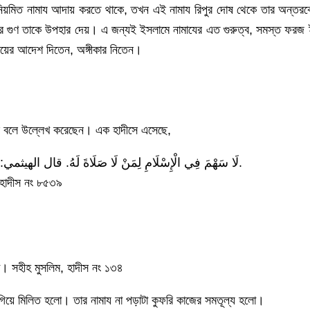
নিয়ে নিয়মিত নামায আদায় করতে থাকে, তখন এই নামায রিপুর দোষ থেকে তার অন্
ির গুণ তাকে উপহার দেয়। এ জন্যই ইসলামে নামাযের এত গুরুত্ব, সমস্ত ফরজ
দায়ের আদেশ দিতেন, অঙ্গীকার নিতেন।
ভাব বলে উল্লেখ করেছেন। এক হাদীসে এসেছে,
لَا سَهْمَ فِي الْإِسْلَامِ لِمَنْ لَا صَلَاةَ لَهُ. قال الهيثمي: وَفِيهِ عَبْدُ اللَّهِ بْنُ سَعِيدِ بْنِ أَبِي سَعِيدٍ، وَقَدْ أَجْمَعُوا عَلَى ضَعْفِهِ.
, হাদীস নং ৮৫৩৯
রা। সহীহ মুসলিম, হাদীস নং ১৩৪
গিয়ে মিলিত হলো। তার নামায না পড়াটা কুফরি কাজের সমতূল্য হলো।