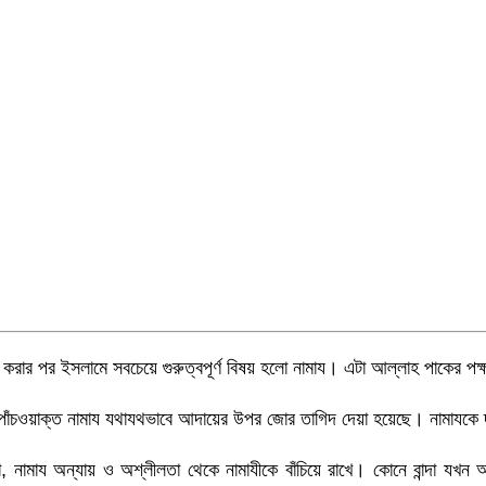
 করার পর ইসলামে সবচেয়ে গুরুত্বপূর্ণ বিষয় হলো নামায। এটা আল্লাহ পাকের প
াঁচওয়াক্ত নামায যথাযথভাবে আদায়ের উপর জোর তাগিদ দেয়া হয়েছে। নামাযকে দ্ব
ো, নামায অন্যায় ও অশ্লীলতা থেকে নামাযীকে বাঁচিয়ে রাখে। কোনে বান্দা যখন