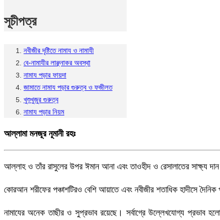
সূচীপত্র
নবীজীর দৃষ্টিতে নামায ও নামাযী
বে-নামাযীর লাঞ্ছনাকর অবস্থা
নামায পড়ার ফায়দা
জামাতে নামায পড়ার গুরুত্ব ও ফজীলত
খুশুখুজুর গুরুত্ব
নামায পড়ার নিয়ম
আল্লামা মনজূর নূমানী রহঃ
আল্লাহ ও তাঁর রাসুলের উপর ঈমান আনা এবং তাওহীদ ও রেসালাতের সাক্ষ্য দান
কোরআন শরীফের পঞ্চাশটিরও বেশি আয়াতে এবং নবীজীর শতাধিক হাদীসে দৈনিক প
নামাযের অনেক তাছীর ও সুপ্রভাব রয়েছে। সর্বাগ্রে উল্লেখযোগ্য প্রভাব হল