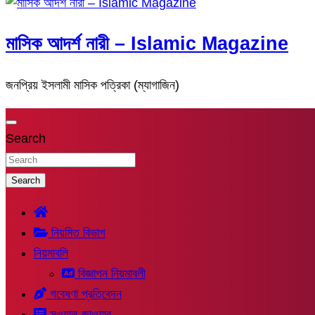
মাসিক আদর্শ নারী – Islamic Magazine
জনপ্রিয় ইসলামী মাসিক পত্রিকা (ম্যাগাজিন)
Search
Search
নিয়মিত বিভাগ
নিয়মাবলি
বিজ্ঞাপন নিয়মাবলী
গবেষণা প্রতিবেদন
সুওয়াল-জাওয়াব