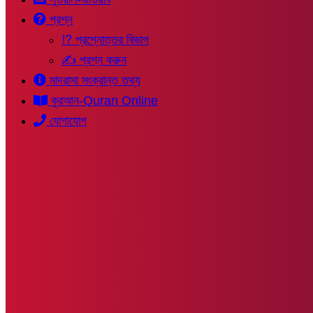
প্রশ্ন
⁉ প্রশ্নোত্তর বিভাগ
✍ প্রশ্ন করুন
মাদরাসা সংক্রান্ত তথ্য
কুরআন-Quran Online
যোগাযোগ