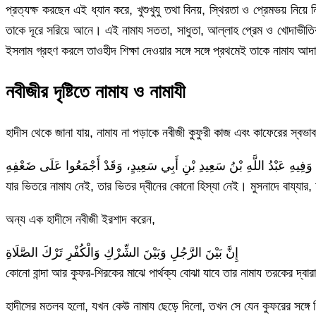
প্রত্যক্ষ করছেন এই ধ্যান করে, খুশুখুযু তথা বিনয়, স্থিরতা ও প্রেমভয় 
তাকে দূরে সরিয়ে আনে। এই নামায সততা, সাধুতা, আল্লাহ প্রেম ও খোদাভীত
ইসলাম গ্রহণ করলে তাওহীদ শিক্ষা দেওয়ার সঙ্গে সঙ্গে প্রথমেই তাকে নামায আ
নবীজীর দৃষ্টিতে নামায ও নামাযী
হাদীস থেকে জানা যায়, নামায না পড়াকে নবীজী কুফুরী কাজ এবং কাফেরের স্ব
যার ভিতরে নামায নেই, তার ভিতর দ্বীনের কোনো হিস্যা নেই। মুসনাদে বায্যার
অন্য এক হাদীসে নবীজী ইরশাদ করেন,
إِنَّ بَيْنَ الرَّجُلِ وَبَيْنَ الشِّرْكِ وَالْكُفْرِ تَرْكَ الصَّلَاةِ
কোনো বান্দা আর কুফর-শিরকের মাঝে পার্থক্য বোঝা যাবে তার নামায তরকের দ্বা
হাদীসের মতলব হলো, যখন কেউ নামায ছেড়ে দিলো, তখন সে যেন কুফরের সঙ্গে 