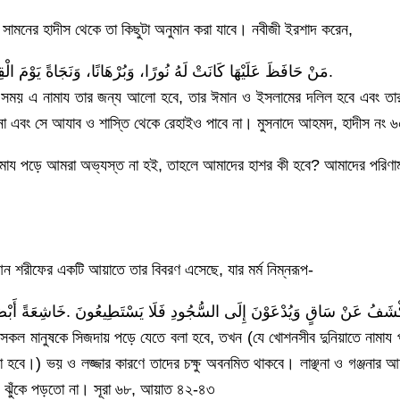
সামনের হাদীস থেকে তা কিছুটা অনুমান করা যাবে। নবীজী ইরশাদ করেন,
مَنْ حَافَظَ عَلَيْهَا كَانَتْ لَهُ نُورًا، وَبُرْهَانًا، وَنَجَاةً يَوْمَ الْقِيَامَةِ، وَمَنْ لَمْ يُحَافِظْ عَلَيْهَا لَمْ يَكُنْ لَهُ نُورٌ، وَلَا بُرْهَانٌ، وَلَا نَجَاةٌ.
 সময় এ নামায তার জন্য আলো হবে, তার ঈমান ও ইসলামের দলিল হবে এবং তার 
 না এবং সে আযাব ও শাস্তি থেকে রেহাইও পাবে না। মুসনাদে আহমদ, হাদীস নং 
ামায পড়ে আমরা অভ্যস্ত না হই, তাহলে আমাদের হাশর কী হবে? আমাদের পরিণাম
আন শরীফের একটি আয়াতে তার বিবরণ এসেছে, যার মর্ম নিম্নরূপ-
كْشَفُ عَنْ سَاقٍ وَيُدْعَوْنَ إِلَى السُّجُودِ فَلَا يَسْتَطِيعُونَ .خَاشِعَةً أَبْصَارُ
সকল মানুষকে সিজদায় পড়ে যেতে বলা হবে, তখন (যে খোশনসীব দুনিয়াতে নামায 
হবে।) ভয় ও লজ্জার কারণে তাদের চক্ষু অবনমিত থাকবে। লাঞ্ছনা ও গঞ্জনার আ
দায় ঝুঁকে পড়তো না। সূরা ৬৮, আয়াত ৪২-৪৩