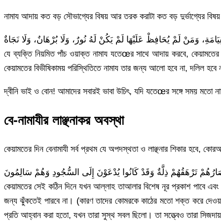
নামায আদায় কত বড় সৌভাগ্যের বিষয় আর তরক করাটা কত বড় দুর্ভাগ্যের বিষয় 
যে ব্যক্তি নিয়মিত পাঁচ ওয়াক্ত নামায যতেœর সাথে আদায় করবে, কেয়ামতের
কেয়ামতের বিভীষিকাময় পরিস্থিতিতে নামায তার জন্য আলো হবে না, দলিল হবে
দ্বীনি ভাই ও বোন! আমাদের সবারই ভাবা উচিৎ, যদি যতেœর সঙ্গে সময় মতো ন
বে-নামাযীর লাঞ্ছনাকর অবস্থা
কেয়ামতের দিন বেনামাযী সর্ব প্রথম যে অপদস্থতা ও লাঞ্ছনার শিকার হবে, কোর
هُمْ تَرْهَقُهُمْ ذِلَّةٌ وَقَدْ كَانُوا يُدْعَوْنَ إِلَى السُّجُودِ وَهُمْ سَالِمُونَ
কেয়ামতের সেই কঠিন দিনে যখন আল্লাহ তাআলার বিশেষ নূর প্রকাশ পাবে এবং 
জন্য ঝুঁকতেই পারবে না। (কারণ তাদের কোমরকে কাঠের মতো শক্ত করে দেওয়া 
প্রতি আহ্বান করা হতো, যখন তারা সুস্থ সবল ছিলো। তা সত্ত্বেও তারা সিজ