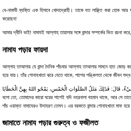
বে-নামাযী ব্যক্তি এক হিসাবে খোদাদ্রোহী। তাকে যত লাঞ্ছিত করা হোক 
করেছেন!
আমার দ্বীনি ভাই! নামাযই আল্লাহ তায়ালার সঙ্গে বান্দার সম্পর্কের ভিত রচনা
নামায পড়ার ফায়দা
আল্লাহ তাআলার যে বান্দা দৈনিক পাঁচবার আল্লাহ তাআলার সামনে হাত জোড় করে
হয়ে যায়। তাঁর গোনাহখাতা ঝরে যেতে থাকে, পাপের পঙ্কিলতা থেকে জীবন শুদ্ধ
ِ شَيْءٌ، قَالَ: فَذَلِكَ مَثَلُ الصَّلَوَاتِ الْخَمْسِ، يَمْحُو اللهُ بِهِنَّ الْخَطَايَا
বলো তো, তোমাদের কারো ঘরের পাশেই যদি নহরনালা বহমান থাকে, আর সে তাতে
পাঁচ ওয়াক্ত নামাযেরও উদাহরণ তেমন। এর বরকতে বান্দার গোনাহখাতা মাফ হয়ে
জামাতে নামায পড়ার গুরুত্ব ও ফজীলত