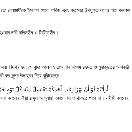
ম তো বেনামাযীকে ইসলাম থেকে খারিজ এবং কতলের উপযুক্ত বলেও মত প্রকাশ
ন হওয়ার দাবী দলিলহীন ও ভিত্তিহীন।
ুআয় নিমগ্ন হয়, সে বান্দা আল্লাহ তাআলার বিশেষ রহমত ও মুহাব্বতের অধিকারী
 বড় সুন্দর উদাহরণ দিয়ে বুঝিয়েছেন,
أَرَأَيْتُمْ لَوْ أَنَّ نَهْرًا بِبَابِ أَحَدِكُمْ يَغْتَسِلُ مِنْهُ كُلَّ ي
বারা বললেন, ইয়া রাসুল আল্লাহ! কোনো ময়লা থাকতে পারে না। নবীজী বললেন,