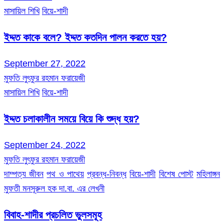
মাসায়িল শিখি
বিয়ে-শাদী
ইদ্দত কাকে বলে? ইদ্দত কতদিন পালন করতে হয়?
September 27, 2022
মুফতি লুৎফুর রহমান ফরায়েজী
মাসায়িল শিখি
বিয়ে-শাদী
ইদ্দত চলাকালীন সময়ে বিয়ে কি শুদ্ধ হয়?
September 24, 2022
মুফতি লুৎফুর রহমান ফরায়েজী
দাম্পত্য জীবন
পথ ও পাথেয়
প্রবন্ধ-নিবন্ধ
বিয়ে-শাদী
বিশেষ পোস্ট
মহিলাঙ্গন
মুফতী মনসূরুল হক দা.বা. এর লেখনী
বিবাহ-শাদীর প্রচলিত ভুলসমূহ