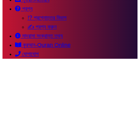
প্রশ্ন
⁉ প্রশ্নোত্তর বিভাগ
✍ প্রশ্ন করুন
মাদরাসা সংক্রান্ত তথ্য
কুরআন-Quran Online
যোগাযোগ