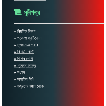
সূচীপত্র
» নিয়মিত বিভাগ
» গবেষণা প্রতিবেদন
» সুওয়াল-জাওয়াব
» ফিচার্ড পোস্ট
» বিশেষ পোস্ট
» প্রবন্ধ-নিবন্ধ
» সংবাদ
» মাসায়িল শিখি
» হুজুরদের বয়ান থেকে