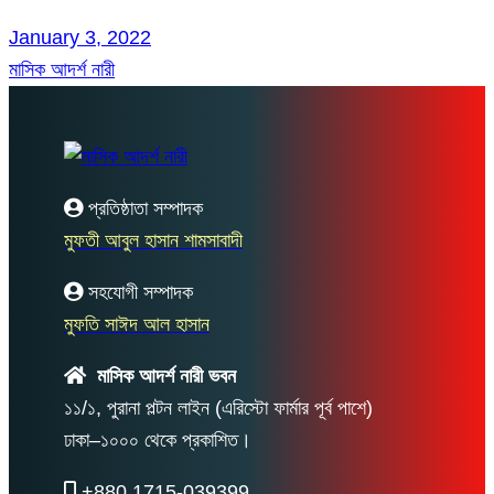
January 3, 2022
মাসিক আদর্শ নারী
প্রতিষ্ঠাতা সম্পাদক
মুফতী আবুল হাসান শামসাবাদী
সহযোগী সম্পাদক
মুফতি সাঈদ আল হাসান
মাসিক আদর্শ নারী ভবন
১১/১, পুরানা পল্টন লাইন (এরিস্টো ফার্মার পূর্ব পাশে)
ঢাকা–১০০০ থেকে প্রকাশিত।
+880 1715-039399