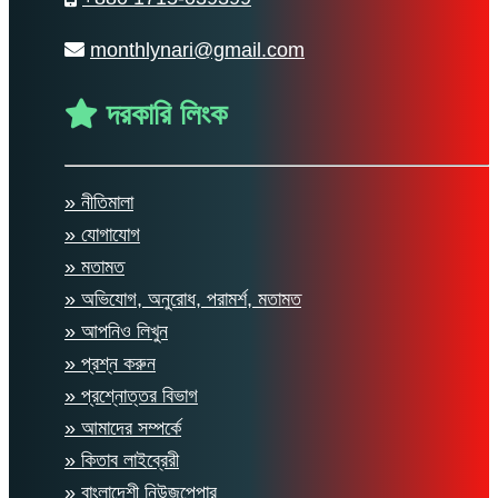
monthlynari@gmail.com
দরকারি লিংক
» নীতিমালা
» যোগাযোগ
» মতামত
» অভিযোগ, অনুরোধ, পরামর্শ, মতামত
» আপনিও লিখুন
» প্রশ্ন করুন
» প্রশ্নোত্তর বিভাগ
» আমাদের সম্পর্কে
» কিতাব লাইব্রেরী
» বাংলাদেশী নিউজপেপার