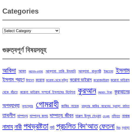
Categories
Categories
গুরুত্বপূর্ণ বিষয়সমূহ
ইসলাম
আকিদা
আমল
আল্লামা তাকি উসমানি
আল্লামা বাবুনগরী
ইজতেমা
আলেম-ওলামা
ইসলাম গ্রহণ
করোনা ভাইরাস
করোনা
করোনা ভাইরাস
উপদেশ
করোনা থেকে মুক্তি
করোনাভাইরাস
কুরআন
কুরআনের
থেকে বাঁচতে
করোনা ভাইরাস সম্পর্কে ইসলামের নির্দেশনা
কুরআন শিক্ষা
গোমরাহী
অপব্যাখ্যা
জাকির নায়েক
কুসংস্কার
ডাক্তার জাকির নায়েকের ভ্রান্ত ধর্মমত
তাবলীগ
দাম্পত্য জীবন
দাম্পত্য
দাম্পত্য কলহ
দারুল উলুম দেওবন্দ
নামাজ
নসিহত
দেওবন্দ
পথভ্রষ্টতা
প্রচলিত বিদ‘আত
ফেতনা
নামায
নারী
পর্দা
ভ্রান্ত
বিয়ে