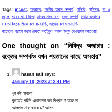
Tags:
incest
,
অজাচার
,
আত্মীয় হারাম সম্পর্ক
,
ইন্সিস্ট
,
ইন্সিস্ত
,
মা ও
ছেলে
,
মায়ের সাথে জিনা
,
মায়ের সাথে যিনা
,
রক্ত সম্পর্ক
,
হারাম অজাচার
সব তাবিজকে শিরক বলা বাড়াবাড়ি, জায়েয বলা ছাড়াছাড়ি
Post
বাচ্চাদের প্রহার করার বৈধতা কতটুকু? দারুল উলূম দেওবন্দের ফাতওয়া
navigation
One thought on “
নিষিদ্ধ অজাচার :
রক্তের সম্পর্কও যখন শয়তানের কাছে অসহায়
”
hasan saif
says:
January 19, 2023 at 3:41 PM
খুব কষ্ট লাগলো
বুজতেই পরিনি এরোকমটা হবে বিশ্বাষ ই হচ্ছে না
আল্লাহ মাফ করুক /// আমিন …..