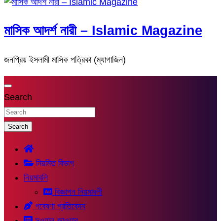
মাসিক আদর্শ নারী – Islamic Magazine
জনপ্রিয় ইসলামী মাসিক পত্রিকা (ম্যাগাজিন)
Search
Search
নিয়মিত বিভাগ
নিয়মাবলি
বিজ্ঞাপন নিয়মাবলী
গবেষণা প্রতিবেদন
সুওয়াল-জাওয়াব