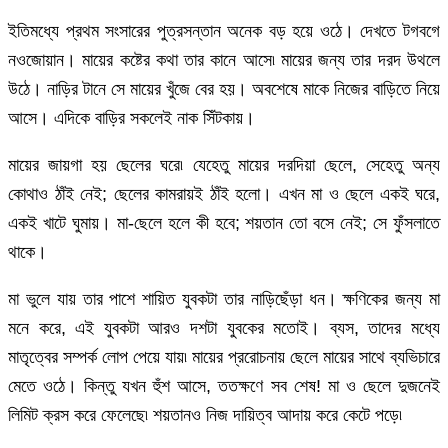
ইতিমধ্যে প্রথম সংসারের পুত্রসন্তান অনেক বড় হয়ে ওঠে। দেখতে টগবগে
নওজোয়ান। মায়ের কষ্টের কথা তার কানে আসে৷ মায়ের জন্য তার দরদ উথলে
উঠে। নাড়ির টানে সে মায়ের খুঁজে বের হয়। অবশেষে মাকে নিজের বাড়িতে নিয়ে
আসে। এদিকে বাড়ির সকলেই নাক সিঁটকায়।
মায়ের জায়গা হয় ছেলের ঘরে৷ যেহেতু মায়ের দরদিয়া ছেলে, সেহেতু অন্য
কোথাও ঠাঁই নেই; ছেলের কামরায়ই ঠাঁই হলো। এখন মা ও ছেলে একই ঘরে,
একই খাটে ঘুমায়। মা-ছেলে হলে কী হবে; শয়তান তো বসে নেই; সে ফুঁসলাতে
থাকে।
মা ভুলে যায় তার পাশে শায়িত যুবকটা তার নাড়িছেঁড়া ধন। ক্ষণিকের জন্য মা
মনে করে, এই যুবকটা আরও দশটা যুবকের মতোই। ব্যস, তাদের মধ্যে
মাতৃত্বের সম্পর্ক লোপ পেয়ে যায়৷ মায়ের প্ররোচনায় ছেলে মায়ের সাথে ব্যভিচারে
মেতে ওঠে। কিন্তু যখন হুঁশ আসে, ততক্ষণে সব শেষ! মা ও ছেলে দুজনেই
লিমিট ক্রস করে ফেলেছে৷ শয়তানও নিজ দায়িত্ব আদায় করে কেটে পড়ে৷