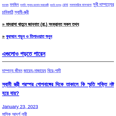
সুখী দাম্পত্যের
মসজিদ
রোযা
সমসাময়িক মাসআলা
মতবাদ
মুফতি লুৎফুর রহমান ফরায়েজী
মুফতি মনসুর
চাবিকাঠি
স্বামী-স্ত্রী
» মাদরাসা খাতুনে জান্নাত (রা.) সংক্রান্ত সকল তথ্য
»
কুরআন পড়ুন ও তিলাওয়াত শুনুন
এগুলোও পড়তে পারেন
দাম্পত্য জীবন
জায়েয-নাজায়েয
বিয়ে-শাদী
স্বামী স্ত্রী পরস্পর গোপনাঙ্গের দিকে তাকালে কি স্মৃতি শক্তি নষ্ট
হয়ে যায়?
January 23, 2023
মাসিক আদর্শ নারী