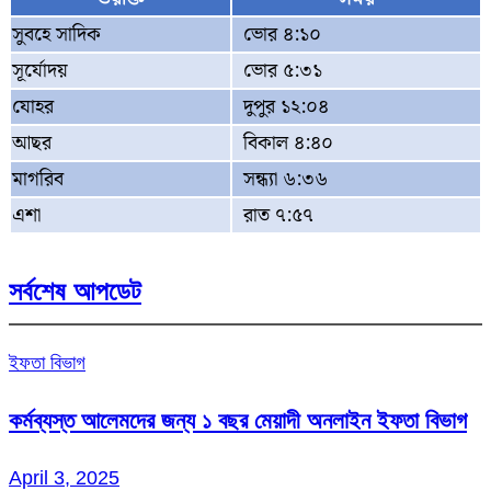
সুবহে সাদিক
ভোর ৪:১০
সূর্যোদয়
ভোর ৫:৩১
যোহর
দুপুর ১২:০৪
আছর
বিকাল ৪:৪০
মাগরিব
সন্ধ্যা ৬:৩৬
এশা
রাত ৭:৫৭
সর্বশেষ আপডেট
ইফতা বিভাগ
কর্মব্যস্ত আলেমদের জন্য ১ বছর মেয়াদী অনলাইন ইফতা বিভাগ
April 3, 2025