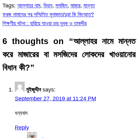
Tags:
আল্লাহর নাম
,
বিধান
,
মসজিদ
,
মাজার
,
মান্নত
ফরজ নামাযের পর সম্মিলিত মুনাজাত/দুয়া কি বিদআত?
Post
শিক্ষণীয় ঘটনা : হারিয়ে যাওয়া চার যুবক ও তাকদীর
navigation
6 thoughts on “
আল্লাহর নামে মান্নত
করে মাজারের বা মসজিদের লোকদের খাওয়ানোর
বিধান কী?
”
মুইজুদ্দীন
says:
September 27, 2019 at 11:24 PM
ধন্যবাদ
Reply