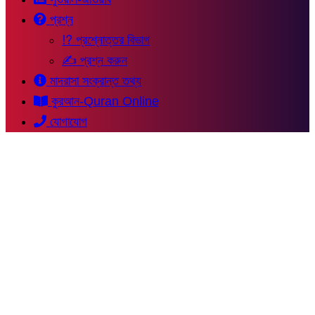
প্রশ্ন
⁉ প্রশ্নোত্তর বিভাগ
✍ প্রশ্ন করুন
মাদরাসা সংক্রান্ত তথ্য
কুরআন-Quran Online
যোগাযোগ