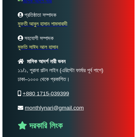
প্রতিষ্ঠাতা সম্পাদক
মুফতী আবুল হাসান শামসাবাদী
সহযোগী সম্পাদক
মুফতি সাঈদ আল হাসান
মাসিক আদর্শ নারী ভবন
১১/১, পুরানা পল্টন লাইন (এরিস্টো ফার্মার পূর্ব পাশে)
ঢাকা–১০০০ থেকে প্রকাশিত।
+880 1715-039399
monthlynari@gmail.com
দরকারি লিংক