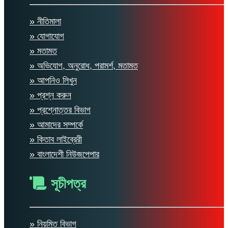
» নীতিমালা
» যোগাযোগ
» মতামত
» অভিযোগ, অনুরোধ, পরামর্শ, মতামত
» আপনিও লিখুন
» প্রশ্ন করুন
» প্রশ্নোত্তর বিভাগ
» আমাদের সম্পর্কে
» কিতাব লাইব্রেরী
» বাংলাদেশী নিউজপেপার
সূচীপত্র
» নিয়মিত বিভাগ