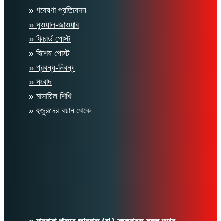
» গবেষণা প্রতিবেদন
» সুওয়াল-জাওয়াব
» ফিচার্ড পোস্ট
» বিশেষ পোস্ট
» প্রবন্ধ-নিবন্ধ
» সংবাদ
» মাসায়িল শিখি
» হুজুরদের বয়ান থেকে
» মাদরাসা খাতুনে জান্নাত (রা.) সংক্রান্ত সকল তথ্য