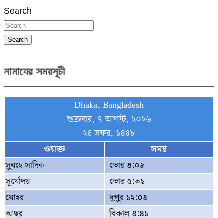
Search
Search
নামাযের সময়সূচী
Dhaka, Bangladesh
শুক্রবার, ৭ আগস্ট, ২০২৬
২৪ সফর, ১৪৪৮
ওয়াক্ত
সময়
সুবহে সাদিক
ভোর ৪:০৯
সূর্যোদয়
ভোর ৫:৩১
যোহর
দুপুর ১২:০৪
আছর
বিকাল ৪:৪১