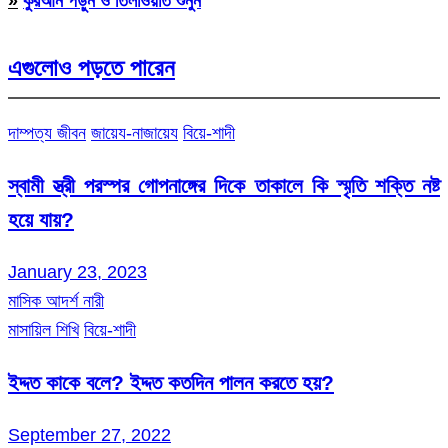
»
কুরআন পড়ুন ও তিলাওয়াত শুনুন
এগুলোও পড়তে পারেন
দাম্পত্য জীবন
জায়েয-নাজায়েয
বিয়ে-শাদী
স্বামী স্ত্রী পরস্পর গোপনাঙ্গের দিকে তাকালে কি স্মৃতি শক্তি নষ্ট
হয়ে যায়?
January 23, 2023
মাসিক আদর্শ নারী
মাসায়িল শিখি
বিয়ে-শাদী
ইদ্দত কাকে বলে? ইদ্দত কতদিন পালন করতে হয়?
September 27, 2022