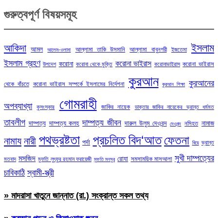
গুরুত্বপূর্ণ বিষয়সমূহ
ইসলাম
আকিদা
আমল
আল্লামা তাকি উসমানি
আল্লামা বাবুনগরী
ইজতেমা
আলেম-ওলামা
ইসলাম গ্রহণ
করোনা ভাইরাস
করোনা
করোনা ভাইরাস
উপদেশ
করোনা থেকে মুক্তি
করোনাভাইরাস
কুরআন
কুরআনের
থেকে বাঁচতে
করোনা ভাইরাস সম্পর্কে ইসলামের নির্দেশনা
কুরআন শিক্ষা
গোমরাহী
অপব্যাখ্যা
জাকির নায়েক
কুসংস্কার
ডাক্তার জাকির নায়েকের ভ্রান্ত ধর্মমত
তাবলীগ
দাম্পত্য জীবন
দাম্পত্য
দাম্পত্য কলহ
দারুল উলুম দেওবন্দ
নামাজ
নসিহত
দেওবন্দ
পথভ্রষ্টতা
প্রচলিত বিদ‘আত
ফেতনা
নামায
নারী
পর্দা
ভ্রান্ত
বিয়ে
সুখী দাম্পত্যের
মসজিদ
রোযা
সমসাময়িক মাসআলা
মতবাদ
মুফতি লুৎফুর রহমান ফরায়েজী
মুফতি মনসুর
চাবিকাঠি
স্বামী-স্ত্রী
» মাদরাসা খাতুনে জান্নাত (রা.) সংক্রান্ত সকল তথ্য