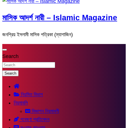
মাসিক আদর্শ নারী – Islamic Magazine
জনপ্রিয় ইসলামী মাসিক পত্রিকা (ম্যাগাজিন)
Search
Search
নিয়মিত বিভাগ
নিয়মাবলি
বিজ্ঞাপন নিয়মাবলী
গবেষণা প্রতিবেদন
সুওয়াল-জাওয়াব