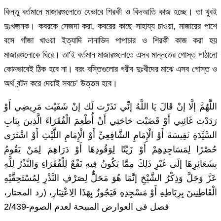
কিন্তু বর্তমানে মাজারগুলোতে যেভাবে শিরকী ও বিদআতি কাজ হচ্ছে। তা খুবই
দুঃখজনক। কবরকে সেজদা করা, কবরের কাছে সাহায্য চাওয়া, মাজারের পাশে
বসে গাঁজা খাওয়া ইত্যাদি নানাভিদ পাপাচার ও শিরকী কাজ করা হয়
মাজারগুলোকে ঘিরে। তা’ই বর্তমান মাজারগুলোতে এসব মান্নতের গোস্ত পাঠানো
কোনভাবেই ঠিক হবে না। বরং বস্তিগুলোর গরীব দুঃখীদের মাঝে এসব গোস্ত ও
অর্থ বন্টন করে দেয়াই সবচে’ উত্তম হবে।
اللَّهُمَّ إلَّا إنْ قَالَ يَا اللَّهُ إنِّي نَذَرْت لَك إنْ شَفَيْت مَرِيضِي أَوْ
رَدَدْت غَائِبِي أَوْ قَضَيْت حَاجَتِي أَنْ أُطْعِمَ الْفُقَرَاءَ الَّذِينَ بِبَابِ
السَّيِّدَةِ نَفِيسَةَ أَوْ الْإِمَامِ الشَّافِعِيِّ أَوْ الْإِمَامِ اللَّيْثِ أَوْ اشْتَرَى
حُصْرًا لِمَسَاجِدِهِمْ أَوْ زَيْتًا لِوَقُودِهَا أَوْ دَرَاهِمَ لِمَنْ يَقُومُ
بِشَعَائِرِهَا إلَى غَيْرِ ذَلِكَ مِمَّا يَكُونُ فِيهِ نَفْعٌ لِلْفُقَرَاءِ وَالنَّذْرُ لِلَّهِ
عَزَّ وَجَلَّ وَذِكْرُ الشَّيْخِ إنَّمَا هُوَ مَحَلٌّ لِصَرْفِ النَّذْرِ لِمُسْتَحِقَّيْهِ
الْقَاطِنِينَ بِرِبَاطِهِ أَوْ مَسْجِدِهِ فَيَجُوزُ بِهَذَا الِاعْتِبَارِ، (رد المحتار،
فصل فى العوارض المبيحة لعدم الصوم-2/439