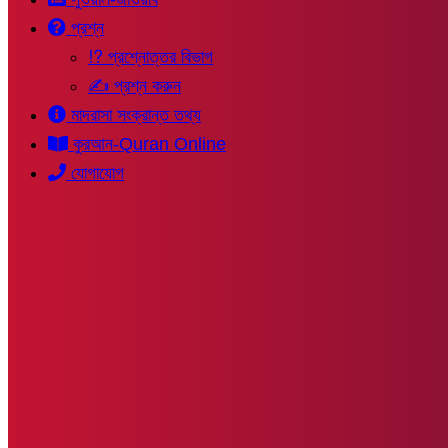
প্রশ্ন
⁉ প্রশ্নোত্তর বিভাগ
✍ প্রশ্ন করুন
মাদরাসা সংক্রান্ত তথ্য
কুরআন-Quran Online
যোগাযোগ