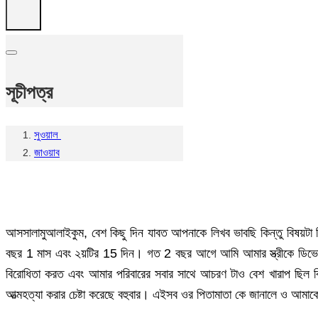
সূচীপত্র
সুওয়াল
জাওয়াব
আসসালামুআলাইকুম, বেশ কিছু দিন যাবত আপনাকে লিখব ভাবছি কিন্তু বিষ
বছর 1 মাস এবং ২য়টির 15 দিন। গত 2 বছর আগে আমি আমার স্ত্রীকে ডিভোর্স দ
বিরোধিতা করত এবং আমার পরিবারের সবার সাথে আচরণ টাও বেশ খারাপ ছিল বি
আত্মহত্যা করার চেষ্টা করেছে বহুবার। এইসব ওর পিতামাতা কে জানালে ও আমা