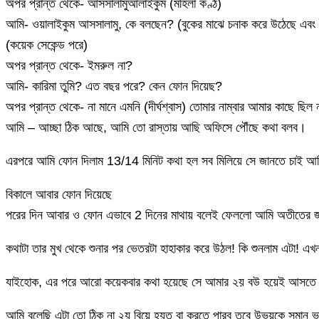
অপর প্রান্ত থেকে- আসসালামুআলাইকুম (মহিলা কণ্ঠ)
আমি- ওয়ালাইকুম আসসালামু, কে বলছেন? (বুকের মাঝে চনাক করে উঠেছে এব
(কয়েক সেকেন্ড পরে)
অপর প্রান্ত থেকে- ইমরুল না?
আমি- কারিমা তুমি? এত বছর পরে? কেন ফোন দিয়েছ?
অপর প্রান্ত থেকে- না মানে এমনি (দীর্ঘশ্বাস) তোমার নাম্বার আমার কাছে 
আমি – আচ্ছা ঠিক আছে, আমি তো রাস্তায় আছি অফিসে পৌঁছে কথা বলব।
এরপরে আমি ফোন দিলাম 13/14 মিনিট কথা হল সব মিলিয়ে সে জানতে চাই আমি
বিকালে আবার ফোন দিয়েছে
পরের দিন আবার ও ফোন এভাবে 2 দিনের মাথায় বলেই ফেললো আমি অতীতের জন্য
কথাটা তার মুখ থেকে শুনার পর ভেতরটা হাহাকার করে উঠল! কি শুনলাম এটা!
যাইহোক, এর পরে আরো কয়েকবার কথা হয়েছে সে আমার ২য় বউ হয়েই আসতে চাই
আমি বলেছি এটা তো ঠিক না ২য় বিয়ে হয়ত বা করতে পারব তবে উভয়কে সমান ভা