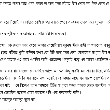
বে বলতে লাগল আর এমন করবে না বলে ক্ষমা চাইতে ছিল শেষে সব দিক ভেবে দেখলা
ে নিয়েছি এর চাইতে বেশি সোজা করতে গেলে একসময় ভেঙ্গে যাবে সুতরাং এতট
মার স্ত্রীকে বলে আসছি যে আমি ২টা বিয়ে করব।
 এক মেয়ের কাছ থেকে অফার পেয়েছিলাম প্রথম দিকে রাজী না থাকলেও বন্ধুদে
তার পরিবার খুবই ধার্মিক) তখন তো চিঠি ছাড়া আর কোন যোগাযোগ মাধ্যম ছিল ন
 দেখা হয়েছে এর মাঝে একদিন আমি শয়তানের পাল্লাই পড়ে ওর আঙ্গুল ধরেছিলাম 
ন্য বার বার বললেও সে বলছিল আগে অন্তত কিছু একটা কর তারপর বিয়ে, এদি
্রেট করেছিল এবং কি কি সব বাজে কথা বলেছিল যা আমার কাছে খুব খারাপ লেগেছ
হী চলে যাই । সে নিজেও তখন আমাকে চিঠির মাধ্যমে শহরে পড়তে যেতে বলেছিল 
ে সে চেয়েছিল গ্রামের কোন কলেজে পড়ি এবং কাছাকাছি থাকি।
 আস্তে আস্তে ভুলে যাব।