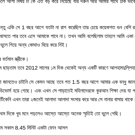
 চলে আশা বিষয় টা কে এত বড় করে নিয়েছে যার দরুন আর আমার সাথে ঠিক ভাব
কিন্তু একি সে 1 বছর আগে যতটা না রাগ করেছিল তার চেয়ে কয়েকশত গুন বেশ
আসতে পার তবে এসে আমাকে পাবে না। তখন আমি বলেছিলাম তাহলে আমি একা 
ভুলে গিয়ে অন্য কোথাও বিয়ে করে নিই।
্তমান স্ত্রীকে।
 ধরতাম ছাড়তাম তবে 2012 সালের ১ম দিক থেকেই অন্য একটি কারণে আলহামদুল্লিহ
ি বা জানতেও চাইনি সে কেমন আছে তবে গত 1.5 বছর আগে আমার এক বন্ধু জ
র ডিভোর্স হয়ে গেছে। এবং এখন সে পাড়াতেই মহিলাদেরকে কুরআন শিক্ষা দেয় যা
র্ক টিকেনি এখন তারা ২জনেই আলাদা আলাদা সংসার করে আর সে নানার বাসায় থাকে
রথম দিকে খুব মনে পড়লেও আস্তে আস্তে অনেক স্মৃতিই তো ভুলে গেছি।
লাম সকাল 8.45 মিনিট একটা ফোন আসল