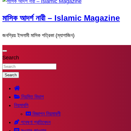
মাসিক আদর্শ নারী – Islamic Magazine
জনপ্রিয় ইসলামী মাসিক পত্রিকা (ম্যাগাজিন)
Search
Search
নিয়মিত বিভাগ
নিয়মাবলি
বিজ্ঞাপন নিয়মাবলী
গবেষণা প্রতিবেদন
সুওয়াল-জাওয়াব