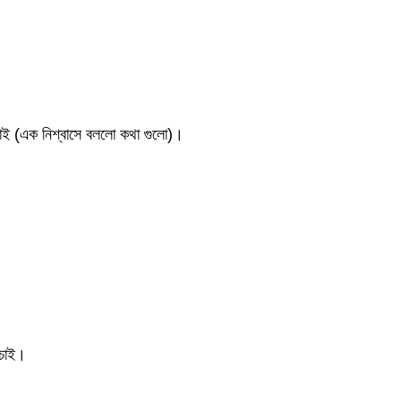
 চাই (এক নিশ্বাসে বললো কথা গুলো)।
 চাই।