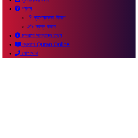
প্রশ্ন
⁉ প্রশ্নোত্তর বিভাগ
✍ প্রশ্ন করুন
মাদরাসা সংক্রান্ত তথ্য
কুরআন-Quran Online
যোগাযোগ