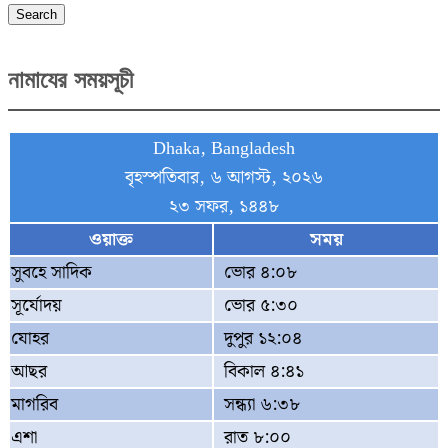
Search
নামাযের সময়সূচী
Dhaka, Bangladesh
বৃহস্পতিবার, ৬ আগস্ট, ২০২৬
২৩ সফর, ১৪৪৮
ওয়াক্ত
সময়
সুবহে সাদিক
ভোর ৪:০৮
সূর্যোদয়
ভোর ৫:৩০
যোহর
দুপুর ১২:০৪
আছর
বিকাল ৪:৪১
মাগরিব
সন্ধ্যা ৬:৩৮
এশা
রাত ৮:০০