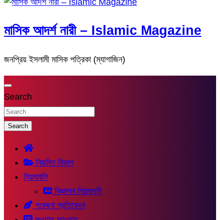
মাসিক আদর্শ নারী – Islamic Magazine
জনপ্রিয় ইসলামী মাসিক পত্রিকা (ম্যাগাজিন)
Search
Search
নিয়মিত বিভাগ
নিয়মাবলি
বিজ্ঞাপন নিয়মাবলী
গবেষণা প্রতিবেদন
সুওয়াল-জাওয়াব