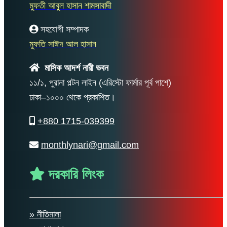
মুফতী আবুল হাসান শামসাবাদী
সহযোগী সম্পাদক
মুফতি সাঈদ আল হাসান
মাসিক আদর্শ নারী ভবন
১১/১, পুরানা পল্টন লাইন (এরিস্টো ফার্মার পূর্ব পাশে)
ঢাকা–১০০০ থেকে প্রকাশিত।
+880 1715-039399
monthlynari@gmail.com
দরকারি লিংক
» নীতিমালা