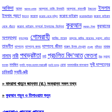
ইসলাম
আকিদা
আমল
আল্লামা তাকি উসমানি
আল্লামা বাবুনগরী
ইজতেমা
আলেম-ওলামা
ইসলাম গ্রহণ
করোনা ভাইরাস
করোনা
করোনা ভাইরাস
উপদেশ
করোনা থেকে মুক্তি
করোনাভাইরাস
কুরআন
কুরআনের
থেকে বাঁচতে
করোনা ভাইরাস সম্পর্কে ইসলামের নির্দেশনা
কুরআন শিক্ষা
গোমরাহী
অপব্যাখ্যা
জাকির নায়েক
কুসংস্কার
ডাক্তার জাকির নায়েকের ভ্রান্ত ধর্মমত
তাবলীগ
দাম্পত্য জীবন
দাম্পত্য
দাম্পত্য কলহ
দারুল উলুম দেওবন্দ
নামাজ
নসিহত
দেওবন্দ
পথভ্রষ্টতা
প্রচলিত বিদ‘আত
ফেতনা
নামায
নারী
পর্দা
ভ্রান্ত
বিয়ে
সুখী দাম্পত্যের
মসজিদ
রোযা
সমসাময়িক মাসআলা
মতবাদ
মুফতি লুৎফুর রহমান ফরায়েজী
মুফতি মনসুর
চাবিকাঠি
স্বামী-স্ত্রী
» মাদরাসা খাতুনে জান্নাত (রা.) সংক্রান্ত সকল তথ্য
»
কুরআন পড়ুন ও তিলাওয়াত শুনুন