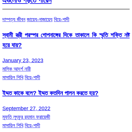
এগুলোও পড়তে পারেন
দাম্পত্য জীবন
জায়েয-নাজায়েয
বিয়ে-শাদী
স্বামী স্ত্রী পরস্পর গোপনাঙ্গের দিকে তাকালে কি স্মৃতি শক্তি নষ্ট
হয়ে যায়?
January 23, 2023
মাসিক আদর্শ নারী
মাসায়িল শিখি
বিয়ে-শাদী
ইদ্দত কাকে বলে? ইদ্দত কতদিন পালন করতে হয়?
September 27, 2022
মুফতি লুৎফুর রহমান ফরায়েজী
মাসায়িল শিখি
বিয়ে-শাদী