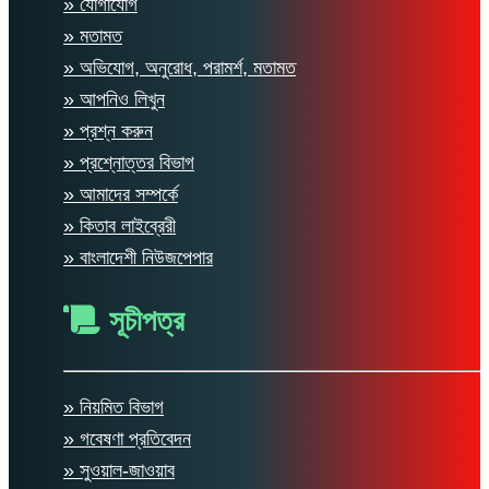
» যোগাযোগ
» মতামত
» অভিযোগ, অনুরোধ, পরামর্শ, মতামত
» আপনিও লিখুন
» প্রশ্ন করুন
» প্রশ্নোত্তর বিভাগ
» আমাদের সম্পর্কে
» কিতাব লাইব্রেরী
» বাংলাদেশী নিউজপেপার
সূচীপত্র
» নিয়মিত বিভাগ
» গবেষণা প্রতিবেদন
» সুওয়াল-জাওয়াব