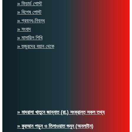
» ফিচার্ড পোস্ট
» বিশেষ পোস্ট
» প্রবন্ধ-নিবন্ধ
» সংবাদ
» মাসায়িল শিখি
» হুজুরদের বয়ান থেকে
» মাদরাসা খাতুনে জান্নাত (রা.) সংক্রান্ত সকল তথ্য
» কুরআন পড়ুন ও তিলাওয়াত শুনুন (অনলাইন)