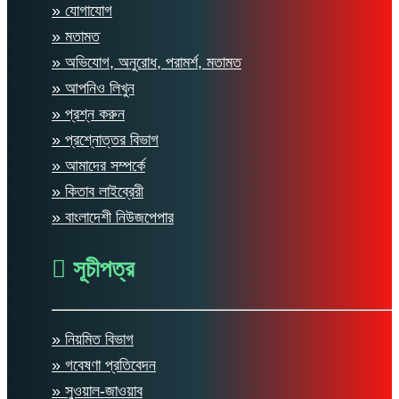
» যোগাযোগ
» মতামত
» অভিযোগ, অনুরোধ, পরামর্শ, মতামত
» আপনিও লিখুন
» প্রশ্ন করুন
» প্রশ্নোত্তর বিভাগ
» আমাদের সম্পর্কে
» কিতাব লাইব্রেরী
» বাংলাদেশী নিউজপেপার
সূচীপত্র
» নিয়মিত বিভাগ
» গবেষণা প্রতিবেদন
» সুওয়াল-জাওয়াব