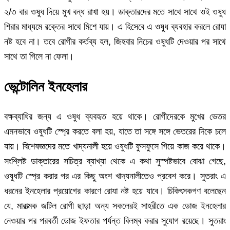
২/৩ বার ওষুধ দিয়ে মুখ বন্ধ রাখা হয়। ডাক্তারদের মতে সাথে সাথে ওই ওষুধ
শিরার মাধ্যমে রক্তের সাথে মিশে যায়। এ হিসেবে এ ওষুধ ব্যবহার করলে রোযা
নষ্ট হবে না। তবে রোগীর কর্তব্য হল, জিহবার নিচের ওষুধটি দেওয়ার পর সাথে
সাথে তা গিলে না ফেলা।
ভেন্টোলিন ইনহেলার
বক্ষব্যাধির জন্য এ ওষুধ ব্যবহৃত হয়ে থাকে। রোগীদেরকে মুখের ভেতর
এমনভাবে ওষুধটি স্প্রে করতে বলা হয়, যাতে তা সঙ্গে সঙ্গে ভেতরের দিকে চলে
যায়। বিশেষজ্ঞদের মতে খাদ্যনালী হয়ে ওষুধটি ফুসফুসে গিয়ে কাজ করে থাকে।
সংশ্লিষ্ট ডাক্তারের সচিত্র ব্যাখ্যা থেকে এ কথা সুস্পষ্টভাবে বোঝা গেছে,
ওষুধটি স্প্রে করার পর এর কিছু অংশ খাদ্যনালীতেও প্রবেশ করে। সুতরাং এ
ধরনের ইনহেলার প্রয়োগের কারণে রোযা নষ্ট হয়ে যাবে। চিকিৎসকগণ বলেছেন
যে, মারাত্মক জটিল রোগী ছাড়া অন্য সকলেরই সাহরীতে এক ডোজ ইনহেলার
নেওয়ার পর পরবর্তী ডোজ ইফতার পর্যন্ত বিলম্ব করার সুযোগ রয়েছে। সুতরাং