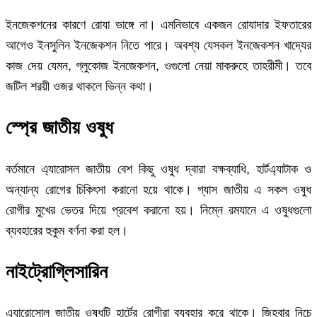
ইনজেকশনের কারণে রোযা ভাঙ্গে না। এমনিভাবে একজন রোযাদার ইফতারের
আগেও ইনসুলিন ইনজেকশন নিতে পারে। অবশ্য যেসকল ইনজেকশন খাদ্যের
কাজ দেয় যেমন, গ্লুকোজ ইনজেকশন, ওগুলো নেয়া মাকরুহে তাহরীমী। তবে
জটিল শরয়ী ওজর থাকলে ভিন্ন কথা।
স্প্রে জাতীয় ওষুধ
বর্তমানে এ্যারোসল জাতীয় বেশ কিছু ওষুধ দ্বারা বক্ষব্যাধি, হার্টএ্যাটাক ও
অন্যান্য রোগের চিকিৎসা করানো হয়ে থাকে। গ্যাস জাতীয় এ সকল ওষুধ
রোগীর মুখের ভেতর দিয়ে প্রবেশ করানো হয়। নিম্নে রমযানে এ ওষুধগুলো
ব্যবহারের হুকুম বর্ণনা করা হল।
নাইট্রোগ্লিসারিন
এ্যারোসোল জাতীয় ওষুধটি হার্টের রোগীরা ব্যবহার করে থাকে। জিহবার নিচে