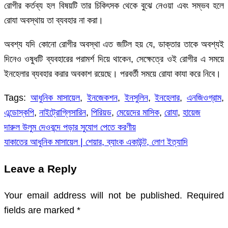
রোগীর কর্তব্য হল বিষয়টি তার চিকিৎসক থেকে বুঝে নেওয়া এবং সম্ভব হলে
রোযা অবস্থায় তা ব্যবহার না করা।
অবশ্য যদি কোনো রোগীর অবস্থা এত জটিল হয় যে, ডাক্তার তাকে অবশ্যই
দিনেও ওষুধটি ব্যবহারের পরামর্শ দিয়ে থাকেন, সেক্ষেত্রে ওই রোগীর এ সময়ে
ইনহেলার ব্যবহার করার অবকাশ রয়েছে। পরবর্তী সময়ে রোযা কাযা করে নিবে।
Tags:
আধুনিক মাসায়েল
,
ইনজেকশন
,
ইনসুলিন
,
ইনহেলার
,
এনজিওগ্রাম
,
এন্ডোস্কপি
,
নাইট্রোগ্লিসারিন
,
পিরিয়ড
,
মেয়েদের মাসিক
,
রোযা
,
হায়েজ
দারুল উলুম দেওবন্দে পড়ার সুযোগ পেতে করণীয়
Post
যাকাতের আধুনিক মাসায়েল | শেয়ার, ব্যাংক একাউন্ট, লোণ ইত্যাদি
navigation
Leave a Reply
Your email address will not be published.
Required
fields are marked
*