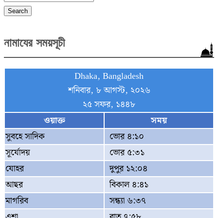
Search
নামাযের সময়সূচী
Dhaka, Bangladesh
শনিবার, ৮ আগস্ট, ২০২৬
২৫ সফর, ১৪৪৮
ওয়াক্ত
সময়
সুবহে সাদিক
ভোর ৪:১০
সূর্যোদয়
ভোর ৫:৩১
যোহর
দুপুর ১২:০৪
আছর
বিকাল ৪:৪১
মাগরিব
সন্ধ্যা ৬:৩৭
এশা
রাত ৭:৫৮