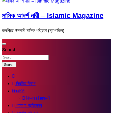
মাসিক আদর্শ নারী – Islamic Magazine
জনপ্রিয় ইসলামী মাসিক পত্রিকা (ম্যাগাজিন)
Search
Search
নিয়মিত বিভাগ
নিয়মাবলি
বিজ্ঞাপন নিয়মাবলী
গবেষণা প্রতিবেদন
সুওয়াল-জাওয়াব