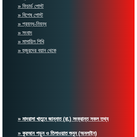
» ফিচার্ড পোস্ট
» বিশেষ পোস্ট
» প্রবন্ধ-নিবন্ধ
» সংবাদ
» মাসায়িল শিখি
» হুজুরদের বয়ান থেকে
» মাদরাসা খাতুনে জান্নাত (রা.) সংক্রান্ত সকল তথ্য
» কুরআন পড়ুন ও তিলাওয়াত শুনুন (অনলাইন)