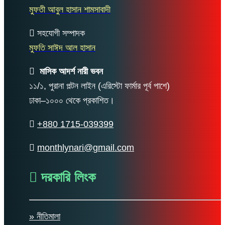
মুফতী আবুল হাসান শামসাবাদী
সহযোগী সম্পাদক
মুফতি সাঈদ আল হাসান
মাসিক আদর্শ নারী ভবন
১১/১, পুরানা পল্টন লাইন (এরিস্টো ফার্মার পূর্ব পাশে)
ঢাকা–১০০০ থেকে প্রকাশিত।
+880 1715-039399
monthlynari@gmail.com
দরকারি লিংক
» নীতিমালা