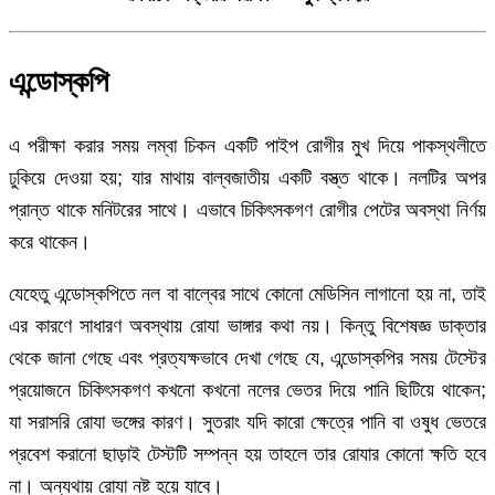
এন্ডোস্কপি
এ পরীক্ষা করার সময় লম্বা চিকন একটি পাইপ রোগীর মুখ দিয়ে পাকস্থলীতে
ঢুকিয়ে দেওয়া হয়; যার মাথায় বাল্বজাতীয় একটি বস্ত্ত থাকে। নলটির অপর
প্রান্ত থাকে মনিটরের সাথে। এভাবে চিকিৎসকগণ রোগীর পেটের অবস্থা নির্ণয়
করে থাকেন।
যেহেতু এন্ডোস্কপিতে নল বা বাল্বের সাথে কোনো মেডিসিন লাগানো হয় না, তাই
এর কারণে সাধারণ অবস্থায় রোযা ভাঙ্গার কথা নয়। কিন্তু বিশেষজ্ঞ ডাক্তার
থেকে জানা গেছে এবং প্রত্যক্ষভাবে দেখা গেছে যে, এন্ডোস্কপির সময় টেস্টের
প্রয়োজনে চিকিৎসকগণ কখনো কখনো নলের ভেতর দিয়ে পানি ছিটিয়ে থাকেন;
যা সরাসরি রোযা ভঙ্গের কারণ। সুতরাং যদি কারো ক্ষেত্রে পানি বা ওষুধ ভেতরে
প্রবেশ করানো ছাড়াই টেস্টটি সম্পন্ন হয় তাহলে তার রোযার কোনো ক্ষতি হবে
না। অন্যথায় রোযা নষ্ট হয়ে যাবে।