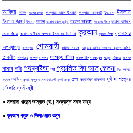
ইসলাম
আকিদা
আমল
আল্লামা তাকি উসমানি
আল্লামা বাবুনগরী
ইজতেমা
আলেম-ওলামা
ইসলাম গ্রহণ
করোনা ভাইরাস
করোনা
করোনা ভাইরাস
উপদেশ
করোনা থেকে মুক্তি
করোনাভাইরাস
কুরআন
কুরআনের
থেকে বাঁচতে
করোনা ভাইরাস সম্পর্কে ইসলামের নির্দেশনা
কুরআন শিক্ষা
গোমরাহী
অপব্যাখ্যা
জাকির নায়েক
কুসংস্কার
ডাক্তার জাকির নায়েকের ভ্রান্ত ধর্মমত
তাবলীগ
দাম্পত্য জীবন
দাম্পত্য
দাম্পত্য কলহ
দারুল উলুম দেওবন্দ
নামাজ
নসিহত
দেওবন্দ
পথভ্রষ্টতা
প্রচলিত বিদ‘আত
ফেতনা
নামায
নারী
পর্দা
ভ্রান্ত
বিয়ে
সুখী দাম্পত্যের
মসজিদ
রোযা
সমসাময়িক মাসআলা
মতবাদ
মুফতি লুৎফুর রহমান ফরায়েজী
মুফতি মনসুর
চাবিকাঠি
স্বামী-স্ত্রী
» মাদরাসা খাতুনে জান্নাত (রা.) সংক্রান্ত সকল তথ্য
»
কুরআন পড়ুন ও তিলাওয়াত শুনুন