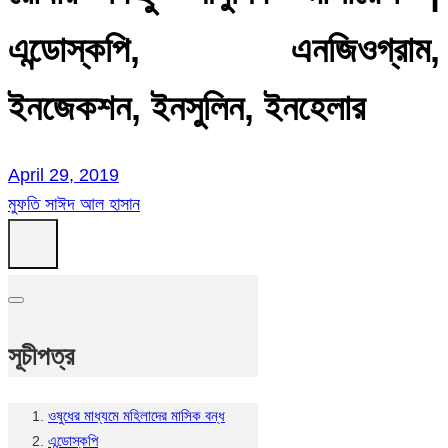
এন্ডোস্কপি, এনজিওগ্রাম,
ইনজেকশন, ইনসুলিন, ইনহেলার
April 29, 2019
মুফতি সাঈদ আল হাসান
সূচীপত্র
ওষুধের মাধ্যমে মহিলাদের মাসিক বন্ধ
এন্ডোস্কপি