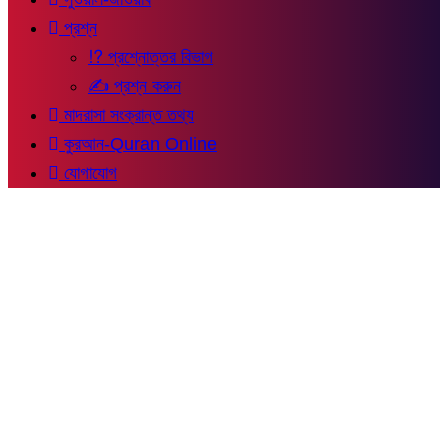
প্রশ্ন
⁉ প্রশ্নোত্তর বিভাগ
✍ প্রশ্ন করুন
মাদরাসা সংক্রান্ত তথ্য
কুরআন-Quran Online
যোগাযোগ