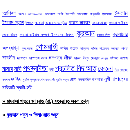
ইসলাম
আকিদা
আমল
আল্লামা তাকি উসমানি
আল্লামা বাবুনগরী
ইজতেমা
আলেম-ওলামা
ইসলাম গ্রহণ
করোনা ভাইরাস
করোনা
করোনা ভাইরাস
উপদেশ
করোনা থেকে মুক্তি
করোনাভাইরাস
কুরআন
কুরআনের
থেকে বাঁচতে
করোনা ভাইরাস সম্পর্কে ইসলামের নির্দেশনা
কুরআন শিক্ষা
গোমরাহী
অপব্যাখ্যা
জাকির নায়েক
কুসংস্কার
ডাক্তার জাকির নায়েকের ভ্রান্ত ধর্মমত
তাবলীগ
দাম্পত্য জীবন
দাম্পত্য
দাম্পত্য কলহ
দারুল উলুম দেওবন্দ
নামাজ
নসিহত
দেওবন্দ
পথভ্রষ্টতা
প্রচলিত বিদ‘আত
ফেতনা
নামায
নারী
পর্দা
ভ্রান্ত
বিয়ে
সুখী দাম্পত্যের
মসজিদ
রোযা
সমসাময়িক মাসআলা
মতবাদ
মুফতি লুৎফুর রহমান ফরায়েজী
মুফতি মনসুর
চাবিকাঠি
স্বামী-স্ত্রী
» মাদরাসা খাতুনে জান্নাত (রা.) সংক্রান্ত সকল তথ্য
»
কুরআন পড়ুন ও তিলাওয়াত শুনুন