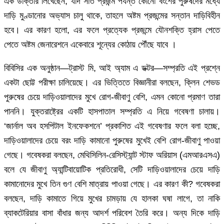
এক ডাক্তার লিখেছেন, যদি সাত প্রজন্ম পর্যন্ত কোনো বংশের পুরুষদের মধ্যে
দাড়ি মুণ্ডানোর অভ্যাস চালু থাকে, তাহলে অষ্টম প্রজন্মের সন্তান দাড়িবিহীন
হবে। এর কারণ হলো, এর ফলে প্রত্যেক প্রজন্মে যৌনশক্তি হ্রাস পেতে
পেতে অষ্টম জেনারেশনে একেবারে শূন্যের কোঠায় পৌঁছে যাবে ।
বিবিসির এক অনুষ্ঠান—ট্রাস্ট মি, আই অ্যাম এ ডক্টর—সম্প্রতি এই প্রশ্নে
একটা ছোট্ট পরীক্ষা চালিয়েছে। এর ভিত্তিতে বিজ্ঞানীরা বলছেন, ক্লিন শেভড
পুরুষের চেয়ে দাড়িওয়ালাদের মুখে রোগ-জীবাণু বেশি, এমন কোনো প্রমাণ তারা
পাননি। যুক্তরাষ্ট্রের একটি হাসপাতাল সম্প্রতি এ নিয়ে গবেষণা চালায়।
‘জার্নাল অব হসপিটাল ইনফেকশনে’ প্রকাশিত এই গবেষণার ফলে বলা হচ্ছে,
দাড়িওয়ালাদের চেয়ে বরং দাড়ি কামানো পুরুষের মুখেই বেশি রোগ-জীবাণু পাওয়া
গেছে। গবেষকরা বলছেন, মেথিসিলিন-রেসিস্ট্যান্ট স্টাফ অরিয়াস (এমআরএসএ)
বলে যে জীবাণু অ্যান্টিবায়োটিক প্রতিরোধী, সেটি দাড়িওয়ালাদের চেয়ে দাড়ি
কামানোদের মুখে তিন গুণ বেশি মাত্রায় পাওয়া গেছে। এর কারণ কী? গবেষকরা
বলছেন, দাড়ি কামাতে গিয়ে মুখের চামড়ায় যে হালকা ঘষা লাগে, তা নাকি
ব্যাকটেরিয়ার বাসা বাঁধার জন্য আদর্শ পরিবেশ তৈরি করে। অন্য দিকে দাড়ি