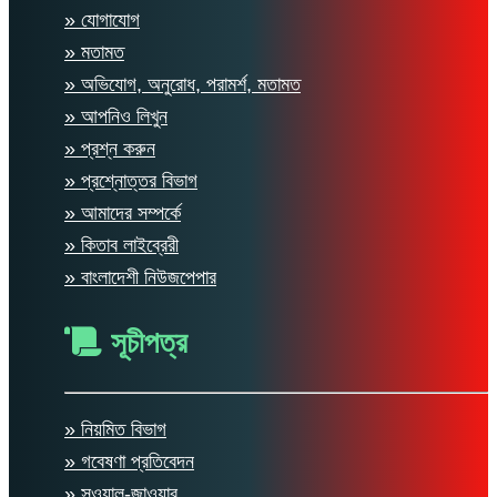
» যোগাযোগ
» মতামত
» অভিযোগ, অনুরোধ, পরামর্শ, মতামত
» আপনিও লিখুন
» প্রশ্ন করুন
» প্রশ্নোত্তর বিভাগ
» আমাদের সম্পর্কে
» কিতাব লাইব্রেরী
» বাংলাদেশী নিউজপেপার
সূচীপত্র
» নিয়মিত বিভাগ
» গবেষণা প্রতিবেদন
» সুওয়াল-জাওয়াব