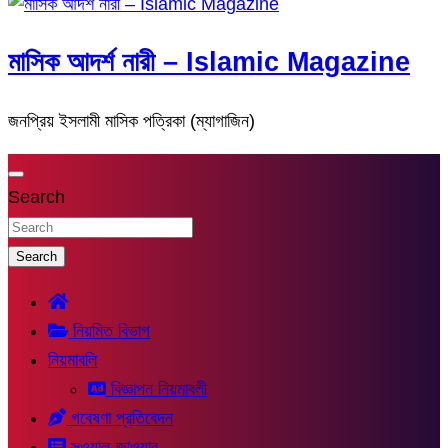
মাসিক আদর্শ নারী – Islamic Magazine
জনপ্রিয় ইসলামী মাসিক পত্রিকা (ম্যাগাজিন)
Search
Search
নিয়মিত বিভাগ
নিয়মাবলি
বিজ্ঞাপন নিয়মাবলী
গবেষণা প্রতিবেদন
সুওয়াল-জাওয়াব