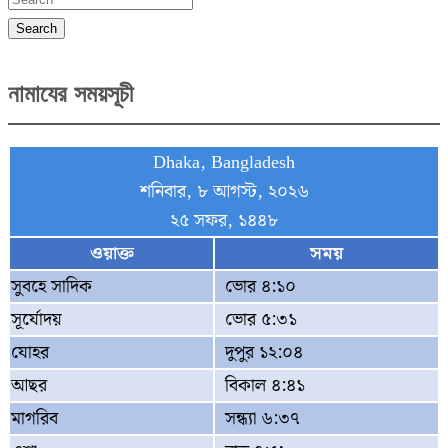
Search
নামাযের সময়সূচী
Dhaka, Bangladesh
শনিবার, ৮ আগস্ট, ২০২৬
২৫ সফর, ১৪৪৮
ওয়াক্ত
সময়
সুবহে সাদিক
ভোর ৪:১০
সূর্যোদয়
ভোর ৫:৩১
যোহর
দুপুর ১২:০৪
আছর
বিকাল ৪:৪১
মাগরিব
সন্ধ্যা ৬:৩৭