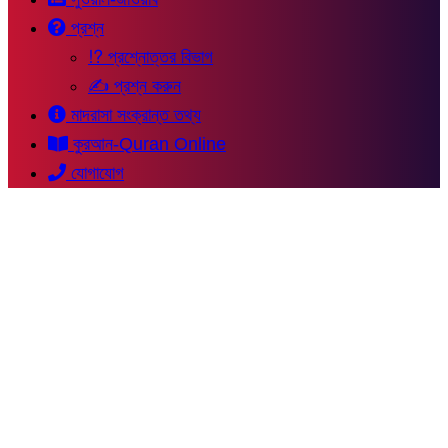
প্রশ্ন
⁉ প্রশ্নোত্তর বিভাগ
✍ প্রশ্ন করুন
মাদরাসা সংক্রান্ত তথ্য
কুরআন-Quran Online
যোগাযোগ