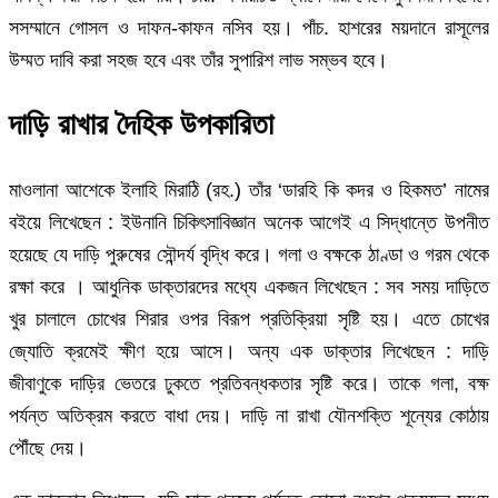
সসম্মানে গোসল ও দাফন-কাফন নসিব হয়। পাঁচ. হাশরের ময়দানে রাসূলের
উম্মত দাবি করা সহজ হবে এবং তাঁর সুপারিশ লাভ সম্ভব হবে।
দাড়ি রাখার দৈহিক উপকারিতা
মাওলানা আশেকে ইলাহি মিরাঠি (রহ.) তাঁর ‘ডারহি কি কদর ও হিকমত’ নামের
বইয়ে লিখেছেন : ইউনানি চিকিৎসাবিজ্ঞান অনেক আগেই এ সিদ্ধান্তে উপনীত
হয়েছে যে দাড়ি পুরুষের সৌন্দর্য বৃদ্ধি করে। গলা ও বক্ষকে ঠাণ্ডা ও গরম থেকে
রক্ষা করে । আধুনিক ডাক্তারদের মধ্যে একজন লিখেছেন : সব সময় দাড়িতে
খুর চালালে চোখের শিরার ওপর বিরূপ প্রতিক্রিয়া সৃষ্টি হয়। এতে চোখের
জ্যোতি ক্রমেই ক্ষীণ হয়ে আসে। অন্য এক ডাক্তার লিখেছেন : দাড়ি
জীবাণুকে দাড়ির ভেতরে ঢুকতে প্রতিবন্ধকতার সৃষ্টি করে। তাকে গলা, বক্ষ
পর্যন্ত অতিক্রম করতে বাধা দেয়। দাড়ি না রাখা যৌনশক্তি শূন্যের কোঠায়
পৌঁছে দেয়।