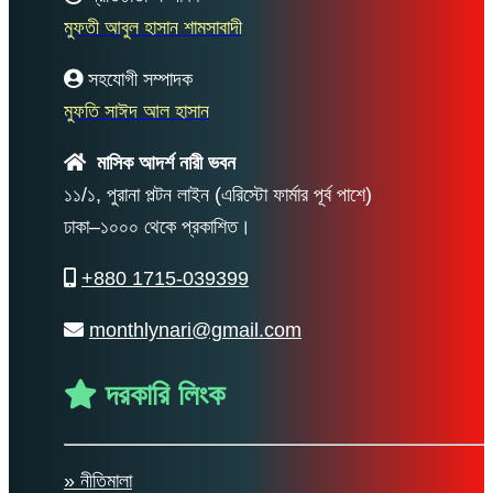
মুফতী আবুল হাসান শামসাবাদী
সহযোগী সম্পাদক
মুফতি সাঈদ আল হাসান
মাসিক আদর্শ নারী ভবন
১১/১, পুরানা পল্টন লাইন (এরিস্টো ফার্মার পূর্ব পাশে)
ঢাকা–১০০০ থেকে প্রকাশিত।
+880 1715-039399
monthlynari@gmail.com
দরকারি লিংক
» নীতিমালা