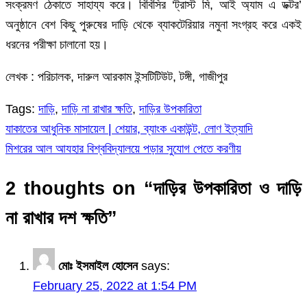
সংক্রমণ ঠেকাতে সাহায্য করে। বিবিসির ‘ট্রাস্ট মি, আই অ্যাম এ ডক্টর’
অনুষ্ঠানে বেশ কিছু পুরুষের দাড়ি থেকে ব্যাকটেরিয়ার নমুনা সংগ্রহ করে একই
ধরনের পরীক্ষা চালানো হয়।
লেখক : পরিচালক, দারুল আরকাম ইন্সটিটিউট, টঙ্গী, গাজীপুর
Tags:
দাড়ি
,
দাড়ি না রাখার ক্ষতি
,
দাড়ির উপকারিতা
যাকাতের আধুনিক মাসায়েল | শেয়ার, ব্যাংক একাউন্ট, লোণ ইত্যাদি
Post
মিশরের আল আযহার বিশ্ববিদ্যালয়ে পড়ার সুযোগ পেতে করণীয়
navigation
2 thoughts on “
দাড়ির উপকারিতা ও দাড়ি
না রাখার দশ ক্ষতি
”
মোঃ ইসমাইল হোসেন
says:
February 25, 2022 at 1:54 PM