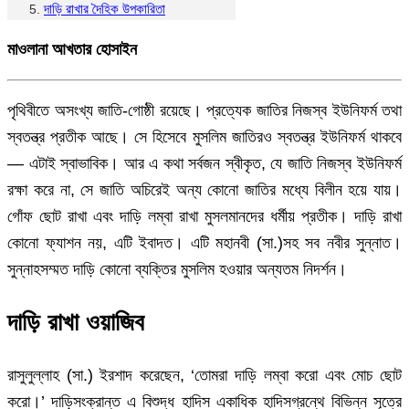
দাড়ি রাখার দৈহিক উপকারিতা
মাওলানা আখতার হোসাইন
পৃথিবীতে অসংখ্য জাতি-গোষ্ঠী রয়েছে। প্রত্যেক জাতির নিজস্ব ইউনিফর্ম তথা
স্বতন্ত্র প্রতীক আছে। সে হিসেবে মুসলিম জাতিরও স্বতন্ত্র ইউনিফর্ম থাকবে
— এটাই স্বাভাবিক। আর এ কথা সর্বজন স্বীকৃত, যে জাতি নিজস্ব ইউনিফর্ম
রক্ষা করে না, সে জাতি অচিরেই অন্য কোনো জাতির মধ্যে বিলীন হয়ে যায়।
গোঁফ ছোট রাখা এবং দাড়ি লম্বা রাখা মুসলমানদের ধর্মীয় প্রতীক। দাড়ি রাখা
কোনো ফ্যাশন নয়, এটি ইবাদত। এটি মহানবী (সা.)সহ সব নবীর সুন্নাত।
সুন্নাহসম্মত দাড়ি কোনো ব্যক্তির মুসলিম হওয়ার অন্যতম নিদর্শন।
দাড়ি রাখা ওয়াজিব
রাসুলুল্লাহ (সা.) ইরশাদ করেছেন, ‘তোমরা দাড়ি লম্বা করো এবং মোচ ছোট
করো।’ দাড়িসংক্রান্ত এ বিশুদ্ধ হাদিস একাধিক হাদিসগ্রন্থে বিভিন্ন সূত্রে