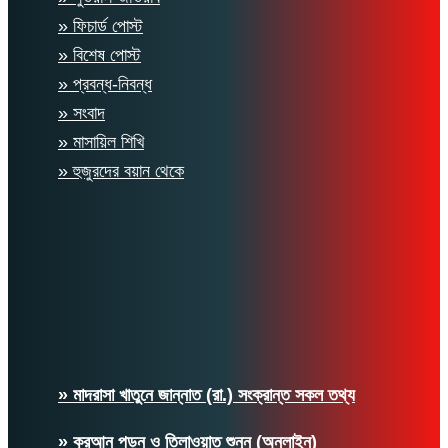
» ফিচার্ড পোস্ট
» বিশেষ পোস্ট
» প্রবন্ধ-নিবন্ধ
» সংবাদ
» মাসায়িল শিখি
» হুজুরদের বয়ান থেকে
» মাদরাসা খাতুনে জান্নাত (রা.) সংক্রান্ত সকল তথ্য
» কুরআন পড়ুন ও তিলাওয়াত শুনুন (অনলাইন)