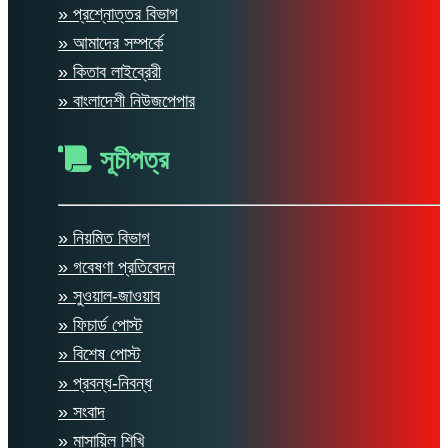
» প্রশ্নোত্তর বিভাগ
» আমাদের সম্পর্কে
» কিতাব লাইব্রেরী
» বাংলাদেশী নিউজপেপার
সূচীপত্র
» নিয়মিত বিভাগ
» গবেষণা প্রতিবেদন
» সুওয়াল-জাওয়াব
» ফিচার্ড পোস্ট
» বিশেষ পোস্ট
» প্রবন্ধ-নিবন্ধ
» সংবাদ
» মাসায়িল শিখি