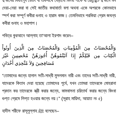
দু’জনের বিবাহপূর্ব ডেটিং বা একসাথে বেড়ানো কিংবা পার্কে বা রেষ্টুরেন্টে দু’জনে মন
দেয়া-নেয়া করা বা সেই জাতীয় কথাবার্তা বলা অথবা একে অপরকে কোনভাবে
স্পর্শ করা সম্পূর্ণ কবীরা গুনাহ ও হারাম কাজ। তেমনিভাবে পরকিয়া প্রেম জঘন্য
কবীরা গুনাহ ও মহাপাপ।
পবিত্র কুরআনে আল্লাহ তা‘আলা ইরশাদ করেন–
وَالْمُحْصَنَاتُ مِنَ الْمُؤْمِنَاتِ وَالْمُحْصَنَاتُ مِنَ الَّذِينَ أُوتُواْ
الْكِتَابَ مِن قَبْلِكُمْ إِذَا آتَيْتُمُوهُنَّ أُجُورَهُنَّ مُحْصِنِينَ غَيْرَ
مُسَافِحِينَ وَلاَ مُتَّخِذِي أَخْدَانٍ
“তোমাদের জন্যে হালাল সতী-সাধ্বী মুসলমান নারী এবং তাদের সতী-সাধ্বী নারী,
যাদেরকে কিতাব দেয়া হয়েছে তোমাদের পূর্বে, যখন তোমরা তাদেরকে মোহরানা
প্রদান কর তাদেরকে স্ত্রী করার জন্যে, কামবাসনা চরিতার্থ করার জন্যে কিংবা
গুপ্ত প্রেমে লিপ্ত হওয়ার জন্যে নয়।” (সূরাহ মায়িদা, আয়াত নং ৫)
হাদীস শরীফে রাসূলুল্লাহ ﷺ বলেছেন–