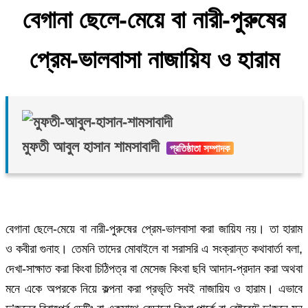
বেগানা ছেলে-মেয়ে বা নারী-পুরুষের
প্রেম-ভালবাসা নাজায়িয ও হারাম
মুফতী আবুল হাসান শামসাবাদী
বেগানা ছেলে-মেয়ে বা নারী-পুরুষের প্রেম-ভালবাসা করা জায়িয নয়। তা হারাম
ও কবীরা গুনাহ। তেমনি তাদের মোবাইলে বা সরাসরি এ সংক্রান্ত কথাবার্তা বলা,
দেখা-সাক্ষাত করা কিংবা চিঠিপত্র বা মেসেজ কিংবা ছবি আদান-প্রদান করা অথবা
মনে একে অপরকে নিয়ে কল্পনা করা প্রভৃতি সবই নাজায়িয ও হারাম। এভাবে