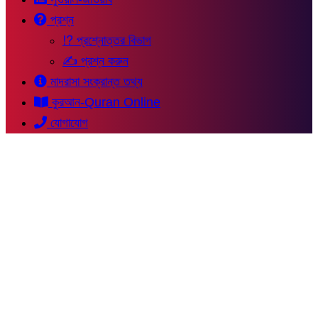
প্রশ্ন
⁉ প্রশ্নোত্তর বিভাগ
✍ প্রশ্ন করুন
মাদরাসা সংক্রান্ত তথ্য
কুরআন-Quran Online
যোগাযোগ