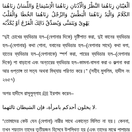
اَلْعَيْنَانِ زِنَاهُمَا النَّظْرُ وَالْاُذُنَانِ زِنَاهُمَا الْاِسْتِمَاعُ وَاللِّسَانُ زِنَاهُمَا
الكَلَامُ وَالْيَدُ زِنَاهُمَا الْبَطْشُ وَالرِّجْلُ زِنَاهُمَا الخُطَا وَالْقَلْبُ
يَهْوِىْ وَيَتَمَنَّى وَيُصَدِّقُ ذَالِكَ الْفَرْجُ اَوْ يُكَذِّبُه
“দুই চোখের ব্যভিচার হল–(বেগানার দিকে) দৃষ্টিপাত করা, দুই কানের ব্যভিচার
হল–(বেগানার) কথা শোনা, যবানের ব্যভিচার হল–(বেগানার সাথে) কথা বলা,
হাতের ব্যভিচার হল–(বেগানাকে) স্পর্শ করা, পায়ের ব্যভিচার হল–(বেগানার
দিকে) পা বাড়ানো এবং অন্তরের ব্যভিচার হল–কামনা-বাসনা করা ও কল্পনা করা
আর গুপ্তাঙ্গ তা সত্য অথবা মিথ্যায় পরিণত করে।” (সহীহ মুসলিম, হাদীস নং
২৬৫৭)
অপর হাদীসে রাসূলুল্লাহ ﷺ ইরশাদ করেন–
لا يخلون أحدكم بامرأة، فإن الشيطان ثالثهما.
“তোমাদের কেউ যেন (বেগানা) নারীর সাথে একান্তে মিলিত না হয়। কেননা,
তখন শয়তান তাদের তৃতীয়জন হিসেবে উপস্থিত হয় (এবং তাদের মাঝে পাপাচার