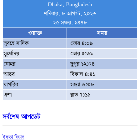
Dhaka, Bangladesh
শনিবার, ৮ আগস্ট, ২০২৬
২৫ সফর, ১৪৪৮
ওয়াক্ত
সময়
সুবহে সাদিক
ভোর ৪:০৯
সূর্যোদয়
ভোর ৫:৩১
যোহর
দুপুর ১২:০৪
আছর
বিকাল ৪:৪১
মাগরিব
সন্ধ্যা ৬:৩৮
এশা
রাত ৭:৫৯
সর্বশেষ আপডেট
ইফতা বিভাগ