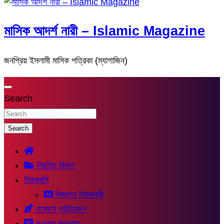
মাসিক আদর্শ নারী – Islamic Magazine
জনপ্রিয় ইসলামী মাসিক পত্রিকা (ম্যাগাজিন)
Search
Search
নিয়মিত বিভাগ
নিয়মাবলি
বিজ্ঞাপন নিয়মাবলী
গবেষণা প্রতিবেদন
সুওয়াল-জাওয়াব