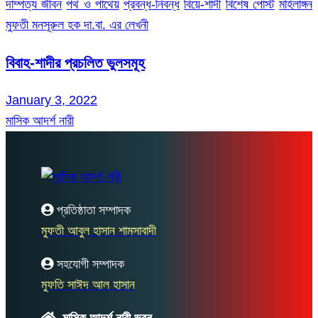
দাম্পত্য জীবন
পথ ও পাথেয়
প্রবন্ধ-নিবন্ধ
বিয়ে-শাদী
বিশেষ পোস্ট
মহিলাঙ্গন
মুফতী মনসূরুল হক দা.বা. এর লেখনী
বিবাহ-শাদীর প্রচলিত ভুলসমূহ
January 3, 2022
মাসিক আদর্শ নারী
প্রতিষ্ঠাতা সম্পাদক
মুফতী আবুল হাসান শামসাবাদী
সহযোগী সম্পাদক
মুফতি সাঈদ আল হাসান
মাসিক আদর্শ নারী ভবন