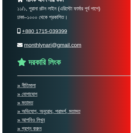
১১/১, পুরানা পল্টন লাইন (এরিস্টো ফার্মার পূর্ব পাশে)
ঢাকা–১০০০ থেকে প্রকাশিত।
+880 1715-039399
monthlynari@gmail.com
দরকারি লিংক
» নীতিমালা
» যোগাযোগ
» মতামত
» অভিযোগ, অনুরোধ, পরামর্শ, মতামত
» আপনিও লিখুন
» প্রশ্ন করুন