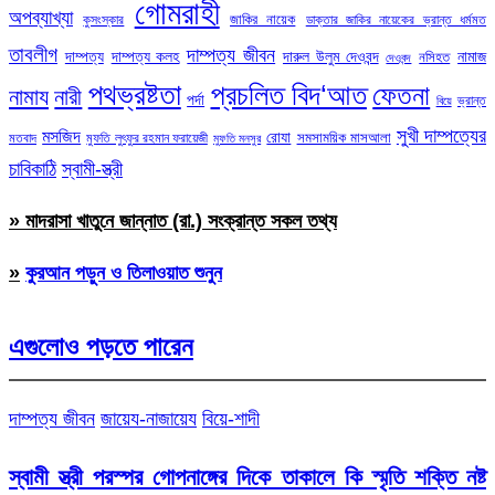
গোমরাহী
অপব্যাখ্যা
জাকির নায়েক
কুসংস্কার
ডাক্তার জাকির নায়েকের ভ্রান্ত ধর্মমত
তাবলীগ
দাম্পত্য জীবন
দাম্পত্য
দাম্পত্য কলহ
দারুল উলুম দেওবন্দ
নামাজ
নসিহত
দেওবন্দ
পথভ্রষ্টতা
প্রচলিত বিদ‘আত
ফেতনা
নামায
নারী
পর্দা
ভ্রান্ত
বিয়ে
সুখী দাম্পত্যের
মসজিদ
রোযা
সমসাময়িক মাসআলা
মতবাদ
মুফতি লুৎফুর রহমান ফরায়েজী
মুফতি মনসুর
চাবিকাঠি
স্বামী-স্ত্রী
» মাদরাসা খাতুনে জান্নাত (রা.) সংক্রান্ত সকল তথ্য
»
কুরআন পড়ুন ও তিলাওয়াত শুনুন
এগুলোও পড়তে পারেন
দাম্পত্য জীবন
জায়েয-নাজায়েয
বিয়ে-শাদী
স্বামী স্ত্রী পরস্পর গোপনাঙ্গের দিকে তাকালে কি স্মৃতি শক্তি নষ্ট