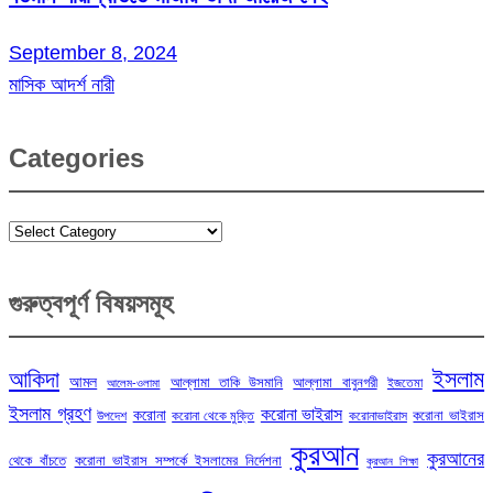
September 8, 2024
মাসিক আদর্শ নারী
Categories
Categories
গুরুত্বপূর্ণ বিষয়সমূহ
ইসলাম
আকিদা
আমল
আল্লামা তাকি উসমানি
আল্লামা বাবুনগরী
ইজতেমা
আলেম-ওলামা
ইসলাম গ্রহণ
করোনা ভাইরাস
করোনা
করোনা ভাইরাস
উপদেশ
করোনা থেকে মুক্তি
করোনাভাইরাস
কুরআন
কুরআনের
থেকে বাঁচতে
করোনা ভাইরাস সম্পর্কে ইসলামের নির্দেশনা
কুরআন শিক্ষা