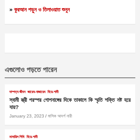
»
কুরআন পড়ুন ও তিলাওয়াত শুনুন
এগুলোও পড়তে পারেন
দাম্পত্য জীবন
জায়েয-নাজায়েয
বিয়ে-শাদী
স্বামী স্ত্রী পরস্পর গোপনাঙ্গের দিকে তাকালে কি স্মৃতি শক্তি নষ্ট হয়ে
যায়?
January 23, 2023
মাসিক আদর্শ নারী
মাসায়িল শিখি
বিয়ে-শাদী