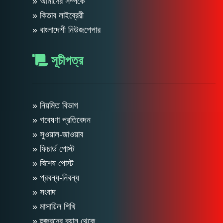
» আমাদের সম্পর্কে
» কিতাব লাইব্রেরী
» বাংলাদেশী নিউজপেপার
সূচীপত্র
» নিয়মিত বিভাগ
» গবেষণা প্রতিবেদন
» সুওয়াল-জাওয়াব
» ফিচার্ড পোস্ট
» বিশেষ পোস্ট
» প্রবন্ধ-নিবন্ধ
» সংবাদ
» মাসায়িল শিখি
» হুজুরদের বয়ান থেকে