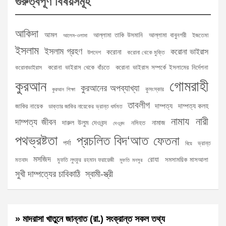
গুরুত্বপূর্ণ বিষয়সমূহ
আকিদা
আমল
আল্লামা তাকি উসমানি
আল্লামা বাবুনগরী
ইজতেমা
আলেম-ওলামা
ইসলাম
ইসলাম গ্রহণ
করোনা ভাইরাস
করোনা
উপদেশ
করোনা থেকে মুক্তি
করোনা ভাইরাস থেকে বাঁচতে
করোনা ভাইরাস সম্পর্কে ইসলামের নির্দেশনা
করোনাভাইরাস
গোমরাহী
কুরআন
কুরআনের অপব্যাখ্যা
কুসংস্কার
কুরআন শিক্ষা
তাবলীগ
দাম্পত্য
দাম্পত্য কলহ
জাকির নায়েক
ডাক্তার জাকির নায়েকের ভ্রান্ত ধর্মমত
নামায
নারী
দাম্পত্য জীবন
দারুল উলুম দেওবন্দ
নামাজ
নসিহত
দেওবন্দ
পথভ্রষ্টতা
প্রচলিত বিদ‘আত
ফেতনা
পর্দা
ভ্রান্ত
বিয়ে
মসজিদ
রোযা
সমসাময়িক মাসআলা
মতবাদ
মুফতি লুৎফুর রহমান ফরায়েজী
মুফতি মনসুর
সুখী দাম্পত্যের চাবিকাঠি
স্বামী-স্ত্রী
» মাদরাসা খাতুনে জান্নাত (রা.) সংক্রান্ত সকল তথ্য