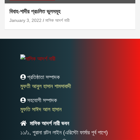
বিবাহ-শাদীর প্রচলিত ভুলসমূহ
January 3, 2022
মাসিক আদর্শ নারী
প্রতিষ্ঠাতা সম্পাদক
মুফতী আবুল হাসান শামসাবাদী
সহযোগী সম্পাদক
মুফতি সাঈদ আল হাসান
মাসিক আদর্শ নারী ভবন
১১/১, পুরানা পল্টন লাইন (এরিস্টো ফার্মার পূর্ব পাশে)