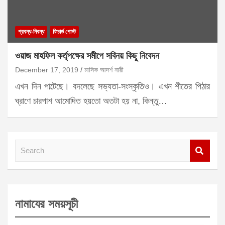
প্রবন্ধ-নিবন্ধ
ফিচার্ড পোস্ট
ওয়াজ মাহফিল কর্তৃপক্ষের সমীপে সবিনয় কিছু নিবেদন
December 17, 2019
মাসিক আদর্শ নারী
এখন দিন পাল্টেছে। বদলেছে সভ্যতা-সংস্কৃতিও। এখন শীতের পিঠার
ঘ্রাণে চারপাশ আমোদিত হয়তো অতটা হয় না, কিন্তু…
S
e
a
r
নামাযের সময়সূচী
c
h