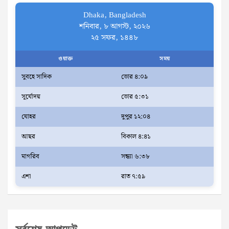
Dhaka, Bangladesh
শনিবার, ৮ আগস্ট, ২০২৬
২৫ সফর, ১৪৪৮
ওয়াক্ত
সময়
সুবহে সাদিক
ভোর ৪:০৯
সূর্যোদয়
ভোর ৫:৩১
যোহর
দুপুর ১২:০৪
আছর
বিকাল ৪:৪১
মাগরিব
সন্ধ্যা ৬:৩৮
এশা
রাত ৭:৫৯