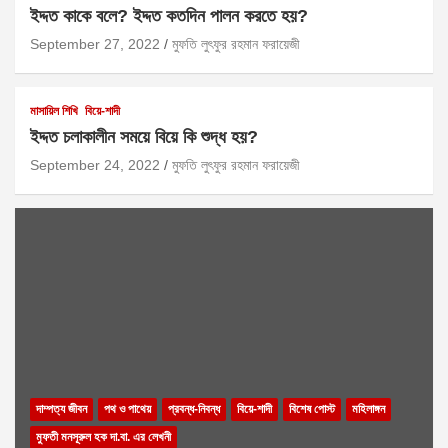
ইদ্দত কাকে বলে? ইদ্দত কতদিন পালন করতে হয়?
September 27, 2022
মুফতি লুৎফুর রহমান ফরায়েজী
মাসায়িল শিখি
বিয়ে-শাদী
ইদ্দত চলাকালীন সময়ে বিয়ে কি শুদ্ধ হয়?
September 24, 2022
মুফতি লুৎফুর রহমান ফরায়েজী
দাম্পত্য জীবন
পথ ও পাথেয়
প্রবন্ধ-নিবন্ধ
বিয়ে-শাদী
বিশেষ পোস্ট
মহিলাঙ্গন
মুফতী মনসূরুল হক দা.বা. এর লেখনী