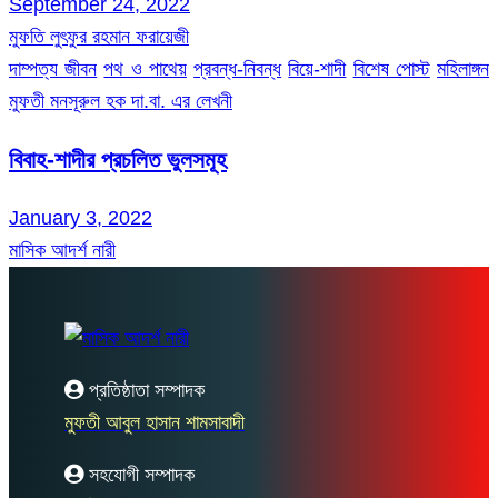
September 24, 2022
মুফতি লুৎফুর রহমান ফরায়েজী
দাম্পত্য জীবন
পথ ও পাথেয়
প্রবন্ধ-নিবন্ধ
বিয়ে-শাদী
বিশেষ পোস্ট
মহিলাঙ্গন
মুফতী মনসূরুল হক দা.বা. এর লেখনী
বিবাহ-শাদীর প্রচলিত ভুলসমূহ
January 3, 2022
মাসিক আদর্শ নারী
প্রতিষ্ঠাতা সম্পাদক
মুফতী আবুল হাসান শামসাবাদী
সহযোগী সম্পাদক