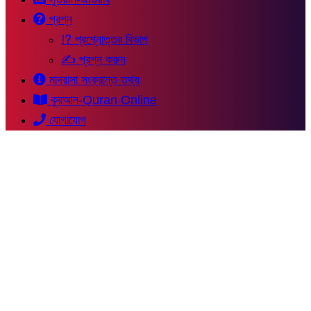
প্রশ্ন
⁉ প্রশ্নোত্তর বিভাগ
✍ প্রশ্ন করুন
মাদরাসা সংক্রান্ত তথ্য
কুরআন-Quran Online
যোগাযোগ