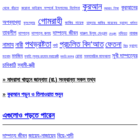
কুরআন
কুরআনের
থেকে বাঁচতে
করোনা ভাইরাস সম্পর্কে ইসলামের নির্দেশনা
কুরআন শিক্ষা
গোমরাহী
অপব্যাখ্যা
জাকির নায়েক
কুসংস্কার
ডাক্তার জাকির নায়েকের ভ্রান্ত ধর্মমত
তাবলীগ
দাম্পত্য জীবন
দাম্পত্য
দাম্পত্য কলহ
দারুল উলুম দেওবন্দ
নামাজ
নসিহত
দেওবন্দ
পথভ্রষ্টতা
প্রচলিত বিদ‘আত
ফেতনা
নামায
নারী
পর্দা
ভ্রান্ত
বিয়ে
সুখী দাম্পত্যের
মসজিদ
রোযা
সমসাময়িক মাসআলা
মতবাদ
মুফতি লুৎফুর রহমান ফরায়েজী
মুফতি মনসুর
চাবিকাঠি
স্বামী-স্ত্রী
» মাদরাসা খাতুনে জান্নাত (রা.) সংক্রান্ত সকল তথ্য
»
কুরআন পড়ুন ও তিলাওয়াত শুনুন
এগুলোও পড়তে পারেন
দাম্পত্য জীবন
জায়েয-নাজায়েয
বিয়ে-শাদী