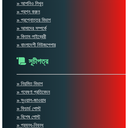
» আপনিও লিখুন
» প্রশ্ন করুন
» প্রশ্নোত্তর বিভাগ
» আমাদের সম্পর্কে
» কিতাব লাইব্রেরী
» বাংলাদেশী নিউজপেপার
সূচীপত্র
» নিয়মিত বিভাগ
» গবেষণা প্রতিবেদন
» সুওয়াল-জাওয়াব
» ফিচার্ড পোস্ট
» বিশেষ পোস্ট
» প্রবন্ধ-নিবন্ধ