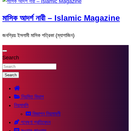
মাসিক আদর্শ নারী – Islamic Magazine
জনপ্রিয় ইসলামী মাসিক পত্রিকা (ম্যাগাজিন)
Search
Search
নিয়মিত বিভাগ
নিয়মাবলি
বিজ্ঞাপন নিয়মাবলী
গবেষণা প্রতিবেদন
সুওয়াল-জাওয়াব