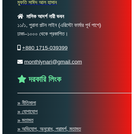
মুফতি সাঈদ আল হাসান
মাসিক আদর্শ নারী ভবন
১১/১, পুরানা পল্টন লাইন (এরিস্টো ফার্মার পূর্ব পাশে)
ঢাকা–১০০০ থেকে প্রকাশিত।
+880 1715-039399
monthlynari@gmail.com
দরকারি লিংক
» নীতিমালা
» যোগাযোগ
» মতামত
» অভিযোগ, অনুরোধ, পরামর্শ, মতামত