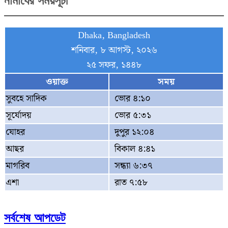
নামাযের সময়সূচী
Dhaka, Bangladesh
শনিবার, ৮ আগস্ট, ২০২৬
২৫ সফর, ১৪৪৮
ওয়াক্ত
সময়
সুবহে সাদিক
ভোর ৪:১০
সূর্যোদয়
ভোর ৫:৩১
যোহর
দুপুর ১২:০৪
আছর
বিকাল ৪:৪১
মাগরিব
সন্ধ্যা ৬:৩৭
এশা
রাত ৭:৫৮
সর্বশেষ আপডেট