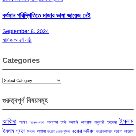
বর্তমান পরিস্থিতিতে মাজার ভাঙ্গা জায়েজ নেই
September 8, 2024
মাসিক আদর্শ নারী
Categories
Categories
গুরুত্বপূর্ণ বিষয়সমূহ
ইসলাম
আকিদা
আমল
আল্লামা তাকি উসমানি
আল্লামা বাবুনগরী
ইজতেমা
আলেম-ওলামা
ইসলাম গ্রহণ
করোনা ভাইরাস
করোনা
করোনা ভাইরাস
উপদেশ
করোনা থেকে মুক্তি
করোনাভাইরাস